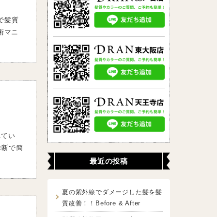
で髪質
術マニ
れてい
診断で簡
最近の投稿
夏の紫外線でダメージした髪を髪
質改善！！Before & After