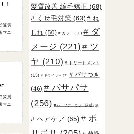
！！
髪質改善 縮毛矯正
(68)
くせ毛対策
(63)
ね
で髪質
ダ
じれ
(50)
術マニ
カラー
(10)
メージ
(221)
ツ
ヤ
(210)
トリートメント
パサつき
(15)
ドライヤー
(7)
r
パサパサ
(46)
で髪質
(256)
術マニ
パーソナルカラー診断
(8)
ボ
ヘアケア
(65)
サボサ
(205)
乾燥