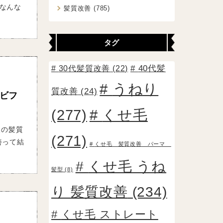
なんな
髪質改善
(785)
タグ
30代髪質改善
(22)
40代髪
うねり
質改善
(24)
ビフ
(277)
くせ毛
様の髪質
(271)
善って結
くせ毛 髪質改善 パーマ
くせ毛 うね
髪型
(8)
り 髪質改善
(234)
くせ毛 ストレート