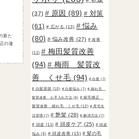
原因
(89)
対策
(37)
悩み
(61)
広がる
(13)
の新た
(80)
悩み改善
(27)
改善
正の違
梅田髪質改善
(11)
(94)
梅雨 髪質改
善 くせ毛
(94)
白髪
(7)
白髪原因
(10)
白髪悩み
(7)
縮れ毛
縮毛矯正
髪質改善 お手入れ方法
(8)
髪質改善 縮れ毛 くせ毛
(10)
育毛生
艶髪
(28)
活習慣
(7)
解消方法
(7)
頭皮ケア
(25)
頭皮
(11)
頭皮
頭皮改善
(15)
髪の毛
悩み
(9)