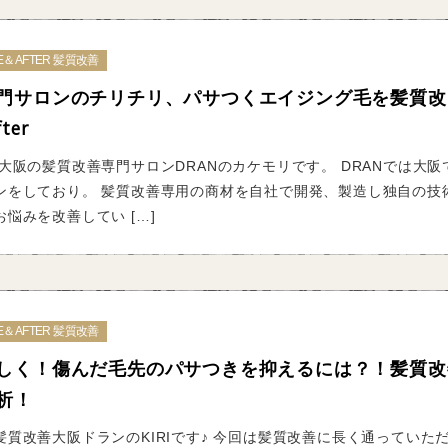
E＆AFTER 髪質改善
門サロンのチリチリ、パサつくエイジング毛を髪質改
ter
大阪の髪質改善専門サロンDRANのカケモリです。 DRANでは大阪
ンをしており。 髪質改善専用の商材を自社で開発、製造し独自の技
悩みを改善してい […]
E＆AFTER 髪質改善
しく！傷んだ毛先のパサつきを抑えるには？！髪質改
析！
質改善大阪ドランのKIRIです♪ 今回は髪質改善に長く通っていた