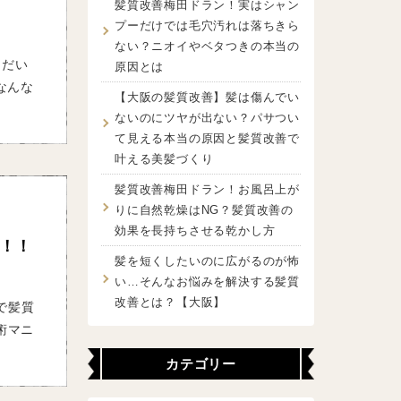
髪質改善梅田ドラン！実はシャン
プーだけでは毛穴汚れは落ちきら
ない？ニオイやベタつきの本当の
ただい
原因とは
なんな
【大阪の髪質改善】髪は傷んでい
ないのにツヤが出ない？パサつい
て見える本当の原因と髪質改善で
叶える美髪づくり
髪質改善梅田ドラン！お風呂上が
りに自然乾燥はNG？髪質改善の
効果を長持ちさせる乾かし方
！！
髪を短くしたいのに広がるのが怖
い…そんなお悩みを解決する髪質
改善とは？【大阪】
で髪質
術マニ
カテゴリー