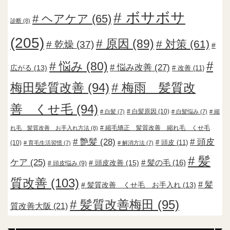
ボサボサ
ヘアケア
(65)
診断
(8)
(205)
原因
(89)
対策
(61)
乾燥
(37)
悩み
(80)
悩み改善
(27)
広がる
(13)
改善
(11)
梅田髪質改善
(94)
梅雨 髪質改
善 くせ毛
(94)
白髪原因
(10)
白髪
(7)
白髪悩み
(7)
縮
縮毛矯正 髪質改善 縮れ毛 くせ毛
れ毛 髪質改善 お手入れ方法
(8)
艶髪
(28)
頭皮
頭皮
(11)
(10)
育毛生活習慣
(7)
解消方法
(7)
髪
ケア
(25)
頭皮改善
(15)
髪の毛
(16)
頭皮悩み
(9)
質改善
(103)
髪
髪質改善 くせ毛 お手入れ
(13)
髪質改善梅田
(95)
質改善大阪
(21)