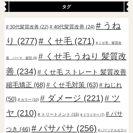
タグ
うね
30代髪質改善
(22)
40代髪質改善
(24)
り
(277)
くせ毛
(271)
くせ毛 髪質改
くせ毛 うねり 髪質改
善 パーマ 髪型
(8)
善
(234)
くせ毛 ストレート 髪質改善
縮毛矯正
(68)
くせ毛対策
(63)
ねじれ
ダメージ
(221)
ツ
(50)
カラー
(10)
ヤ
(210)
パサ
トリートメント
(15)
ドライヤー
(7)
パサパサ
(256)
つき
(46)
パーソナルカラー