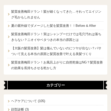
髪質改善梅田ドラン！髪が細くなってきた…それってエイジン
グ毛かもしれません
夏の紫外線でダメージした髪を髪質改善！！Before & After
髪質改善梅田ドラン！実はシャンプーだけでは毛穴汚れは落ち
きらない？ニオイやベタつきの本当の原因とは
【大阪の髪質改善】髪は傷んでいないのにツヤが出ない？パサ
ついて見える本当の原因と髪質改善で叶える美髪づくり
髪質改善梅田ドラン！お風呂上がりに自然乾燥はNG？髪質改善
の効果を長持ちさせる乾かし方
カテゴリー
ヘアケアについて
(105)
顔型診断
(3)