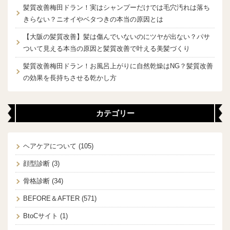
髪質改善梅田ドラン！実はシャンプーだけでは毛穴汚れは落ち
きらない？ニオイやベタつきの本当の原因とは
【大阪の髪質改善】髪は傷んでいないのにツヤが出ない？パサ
ついて見える本当の原因と髪質改善で叶える美髪づくり
髪質改善梅田ドラン！お風呂上がりに自然乾燥はNG？髪質改善
の効果を長持ちさせる乾かし方
カテゴリー
ヘアケアについて
(105)
顔型診断
(3)
骨格診断
(34)
BEFORE＆AFTER
(571)
BtoCサイト
(1)