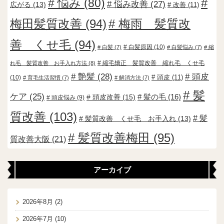
悩み
(80)
悩み改善
(27)
広がる
(13)
改善
(11)
梅田髪質改善
(94)
梅雨 髪質改
善 くせ毛
(94)
白髪原因
(10)
白髪
(7)
白髪悩み
(7)
縮
縮毛矯正 髪質改善 縮れ毛 くせ毛
れ毛 髪質改善 お手入れ方法
(8)
艶髪
(28)
頭皮
頭皮
(11)
(10)
育毛生活習慣
(7)
解消方法
(7)
髪
ケア
(25)
頭皮改善
(15)
髪の毛
(16)
頭皮悩み
(9)
質改善
(103)
髪
髪質改善 くせ毛 お手入れ
(13)
髪質改善梅田
(95)
質改善大阪
(21)
アーカイブ
2026年8月
(2)
2026年7月
(10)