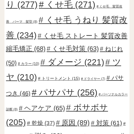
り
(277)
くせ毛
(271)
くせ毛 髪質改
くせ毛 うねり 髪質改
善 パーマ 髪型
(8)
善
(234)
くせ毛 ストレート 髪質改善
縮毛矯正
(68)
くせ毛対策
(63)
ねじれ
ダメージ
(221)
ツ
(50)
カラー
(10)
ヤ
(210)
パサ
トリートメント
(15)
ドライヤー
(7)
パサパサ
(256)
つき
(46)
パーソナルカラー
ボサボサ
ヘアケア
(65)
診断
(8)
(205)
原因
(89)
対策
(61)
乾燥
(37)