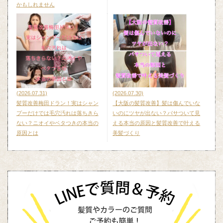
かもしれません
(2026.07.31)
(2026.07.30)
髪質改善梅田ドラン！実はシャン
【大阪の髪質改善】髪は傷んでいな
プーだけでは毛穴汚れは落ちきら
いのにツヤが出ない？パサついて見
ない？ニオイやベタつきの本当の
える本当の原因と髪質改善で叶える
原因とは
美髪づくり