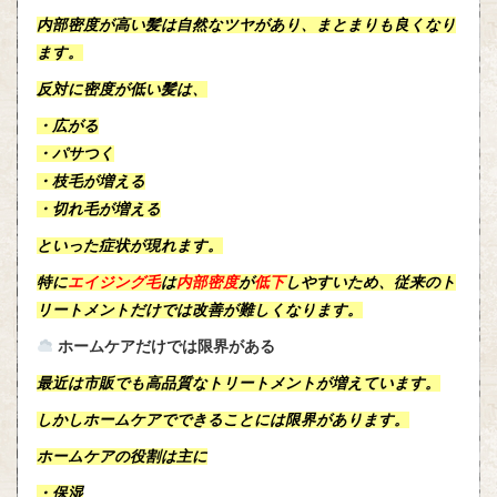
内部密度が高い髪は
自然なツヤ
があり、まとまりも良くなり
ます。
反対に密度が低い髪は、
・広がる
・パサつく
・枝毛が増える
・切れ毛が増える
といった症状が現れます。
特に
エイジング毛
は
内部密度
が
低下
しやすいため、従来のト
リートメントだけでは改善が難しくなります。
ホームケアだけでは限界がある
最近は市販でも
高品質なトリートメント
が増えています。
しかしホームケアでできることには限界があります。
ホームケアの役割は主に
・保湿