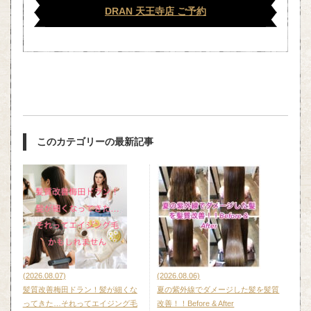
DRAN 天王寺店 ご予約
このカテゴリーの最新記事
(2026.08.07)
(2026.08.06)
髪質改善梅田ドラン！髪が細くな
夏の紫外線でダメージした髪を髪質
ってきた…それってエイジング毛
改善！！Before & After