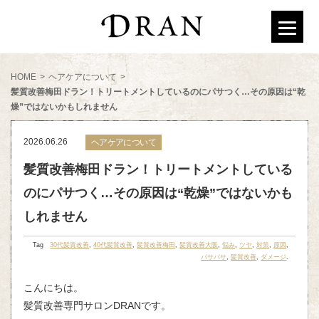
HOME
>
ヘアケアについて
>
髪質改善梅田ドラン！トリートメントしているのにパサつく…その原因は“乾
燥”ではないかもしれません
2026.06.26
ヘアケアについて
髪質改善梅田ドラン！トリートメントしている
のにパサつく…その原因は“乾燥”ではないかも
しれません
Tag
30代髪質改善
,
40代髪質改善
,
髪質改善梅田
,
髪質改善大阪
,
悩み
,
ツヤ
,
対策
,
原因
,
パサパサ
,
髪質改善
,
ダメージ
.
こんにちは。
髪質改善専門サロンDRANです。