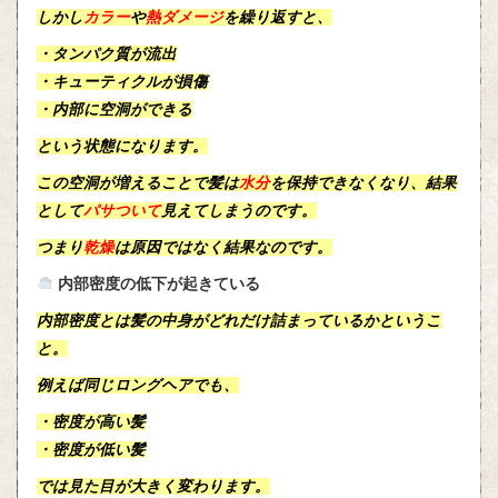
しかし
カラー
や
熱ダメージ
を繰り返すと、
・タンパク質が流出
・キューティクルが損傷
・内部に空洞ができる
という状態になります。
この空洞が増えることで髪は
水分
を保持できなくなり、結果
として
パサついて
見えてしまうのです。
つまり
乾燥
は原因ではなく結果なのです。
内部密度の低下が起きている
内部密度とは髪の中身がどれだけ詰まっているかというこ
と。
例えば同じロングヘアでも、
・密度が高い髪
・密度が低い髪
では見た目が大きく変わります。