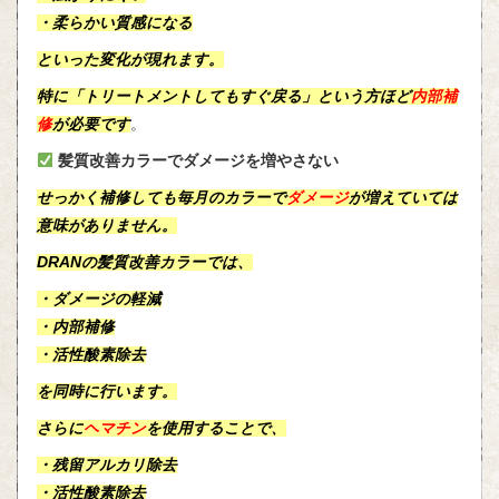
・柔らかい質感になる
といった変化が現れます。
特に「
トリートメントしてもすぐ戻る
」という方ほど
内部補
修
が必要です
。
髪質改善カラーでダメージを増やさない
せっかく補修しても毎月のカラーで
ダメージ
が増えていては
意味がありません。
DRANの髪質改善カラーでは、
・ダメージの軽減
・内部補修
・活性酸素除去
を同時に行います。
さらに
ヘマチン
を使用することで、
・残留アルカリ除去
・活性酸素除去