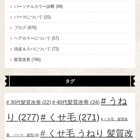
パーソナルカラー診断
(99)
パーマについて
(15)
ブログ
(970)
ヘアカラーについて
(57)
頭皮＆スパについて
(72)
髪質改善
(786)
タグ
うね
30代髪質改善
(22)
40代髪質改善
(24)
り
(277)
くせ毛
(271)
くせ毛 髪質改
くせ毛 うねり 髪質改
善 パーマ 髪型
(8)