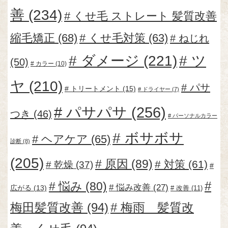
善
(234)
くせ毛 ストレート 髪質改善
縮毛矯正
(68)
くせ毛対策
(63)
ねじれ
ダメージ
(221)
ツ
(50)
カラー
(10)
ヤ
(210)
パサ
トリートメント
(15)
ドライヤー
(7)
パサパサ
(256)
つき
(46)
パーソナルカラー
ボサボサ
ヘアケア
(65)
診断
(8)
(205)
原因
(89)
対策
(61)
乾燥
(37)
悩み
(80)
悩み改善
(27)
広がる
(13)
改善
(11)
梅田髪質改善
(94)
梅雨 髪質改