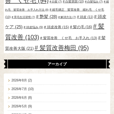
善 くせ毛
(94)
白髪原因
(10)
白髪
(7)
白髪悩み
(7)
縮
縮毛矯正 髪質改善 縮れ毛 くせ毛
れ毛 髪質改善 お手入れ方法
(8)
艶髪
(28)
頭皮
頭皮
(11)
(10)
育毛生活習慣
(7)
解消方法
(7)
髪
ケア
(25)
頭皮改善
(15)
髪の毛
(16)
頭皮悩み
(9)
質改善
(103)
髪
髪質改善 くせ毛 お手入れ
(13)
髪質改善梅田
(95)
質改善大阪
(21)
アーカイブ
2026年8月
(2)
2026年7月
(10)
2026年6月
(8)
2026年5月
(9)