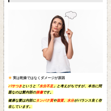
実は乾燥ではなくダメージが原因
パサつき
というと「
水分不足
」と考えがちですが、本当に問
題なのは
髪内部
の
損傷
です。
健康な髪は内部に
タンパク質
や
脂質
、
水分
がバランス良く存
在しています。