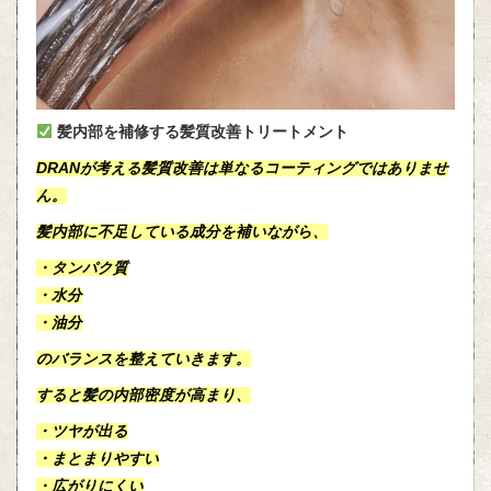
髪内部を補修する髪質改善トリートメント
DRANが考える
髪質改善
は単なるコーティングではありませ
ん。
髪内部に不足している成分を補いながら、
・タンパク質
・水分
・油分
のバランスを整えていきます。
すると髪の内部密度が高まり、
・ツヤが出る
・まとまりやすい
・広がりにくい