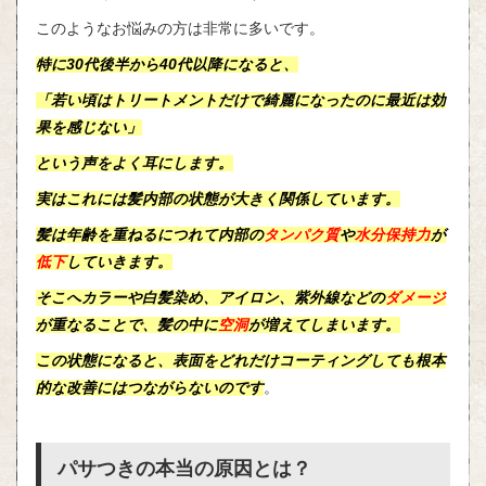
このようなお悩みの方は非常に多いです。
特に30代後半から40代以降になると、
「
若い頃はトリートメントだけで綺麗になったのに最近は効
果を感じない
」
という声をよく耳にします。
実はこれには髪内部の状態が大きく関係しています。
髪は年齢を重ねるにつれて内部の
タンパク質
や
水分保持力
が
低下
していきます。
そこへカラーや
白髪染め
、
アイロン
、
紫外線
などの
ダメージ
が重なることで、髪の中に
空洞
が増えてしまいます。
この状態になると、
表面
をどれだけコーティングしても根本
的な改善にはつながらないのです
。
パサつきの本当の原因とは？