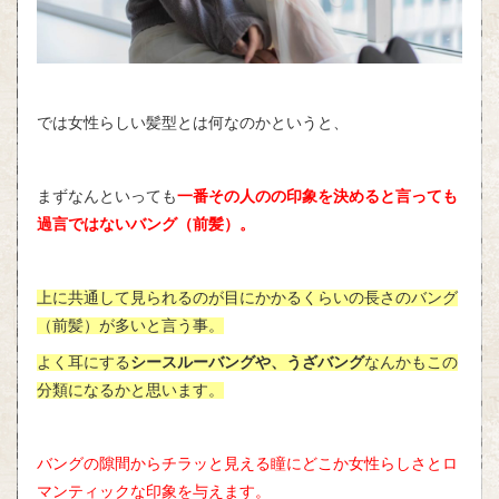
では女性らしい髪型とは何なのかというと、
まずなんといっても
一番その人のの印象を決めると言っても
過言ではないバング（前髪）。
上に共通して見られるのが目にかかるくらいの長さのバング
（前髪）が多いと言う事。
よく耳にする
シースルーバングや、うざバング
なんかもこの
分類になるかと思います。
バングの隙間からチラッと見える瞳にどこか女性らしさとロ
マンティックな印象を与えます。