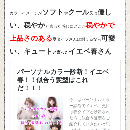
ソフト
クール
優し
カラーイメージが
や
又は
い、穏やか
穏やかで
と言った感じにどこか
上品さのある
可愛
夏タイプさんは例えるなら
い、キュート
イエベ春さん
と言った