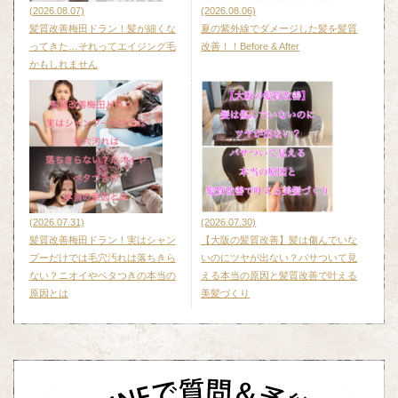
(2026.08.07)
(2026.08.06)
髪質改善梅田ドラン！髪が細くな
夏の紫外線でダメージした髪を髪質
ってきた…それってエイジング毛
改善！！Before & After
かもしれません
(2026.07.31)
(2026.07.30)
髪質改善梅田ドラン！実はシャン
【大阪の髪質改善】髪は傷んでいな
プーだけでは毛穴汚れは落ちきら
いのにツヤが出ない？パサついて見
ない？ニオイやベタつきの本当の
える本当の原因と髪質改善で叶える
原因とは
美髪づくり