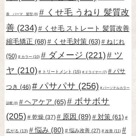
くせ毛 うねり 髪質改
善 パーマ 髪型
(8)
善
(234)
くせ毛 ストレート 髪質改善
縮毛矯正
(68)
くせ毛対策
(63)
ねじれ
ダメージ
(221)
ツ
(50)
カラー
(10)
ヤ
(210)
パサ
トリートメント
(15)
ドライヤー
(7)
パサパサ
(256)
つき
(46)
パーソナルカラー
ボサボサ
ヘアケア
(65)
診断
(8)
(205)
原因
(89)
対策
(61)
乾燥
(37)
悩み
(80)
悩み改善
(27)
広がる
(13)
改善
(11)