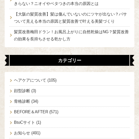
きらない？ニオイやベタつきの本当の原因とは
【大阪の髪質改善】髪は傷んでいないのにツヤが出ない？パサ
ついて見える本当の原因と髪質改善で叶える美髪づくり
髪質改善梅田ドラン！お風呂上がりに自然乾燥はNG？髪質改善
の効果を長持ちさせる乾かし方
カテゴリー
ヘアケアについて
(105)
顔型診断
(3)
骨格診断
(34)
BEFORE＆AFTER
(571)
BtoCサイト
(1)
お知らせ
(491)