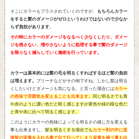
そこにカラーもプラスされていくのですが、
もちろんカラー
をすると髪のダメージがゼロというわけではないので少なか
らず負担があります
。
その時にカラーのダメージをなるべく少なくしたり、ダメー
ジを残さない、増やさないように処理する事で髪のダメージ
を限りなく減らしていく施術を行っています。
カラーは基本的には髪の毛を明るくすればするほど髪の負担
は増えます。
ブリーチなどがその例ですね。しかし髪は明る
くしたいけどダメージも気になる。と言った場合には
カラー
の色味で雰囲気を変えることも出来ます
。同じ明るさでも青
や赤のように濃い色だと暗く感じますが黄色や緑の様な色だ
と青や赤に比べて明るく感じます。
このようにカラーの色味によっても明るさの感じ方を変える
事も出来ますし、
髪を明るくする場合でも
カラー剤の中に直
接髪の栄養を入れる事で出て行ってしまう栄養を補う事も出