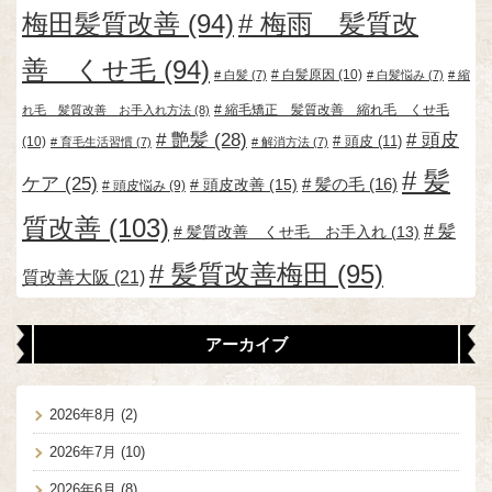
梅田髪質改善
(94)
梅雨 髪質改
善 くせ毛
(94)
白髪原因
(10)
白髪
(7)
白髪悩み
(7)
縮
縮毛矯正 髪質改善 縮れ毛 くせ毛
れ毛 髪質改善 お手入れ方法
(8)
艶髪
(28)
頭皮
頭皮
(11)
(10)
育毛生活習慣
(7)
解消方法
(7)
髪
ケア
(25)
頭皮改善
(15)
髪の毛
(16)
頭皮悩み
(9)
質改善
(103)
髪
髪質改善 くせ毛 お手入れ
(13)
髪質改善梅田
(95)
質改善大阪
(21)
アーカイブ
2026年8月
(2)
2026年7月
(10)
2026年6月
(8)