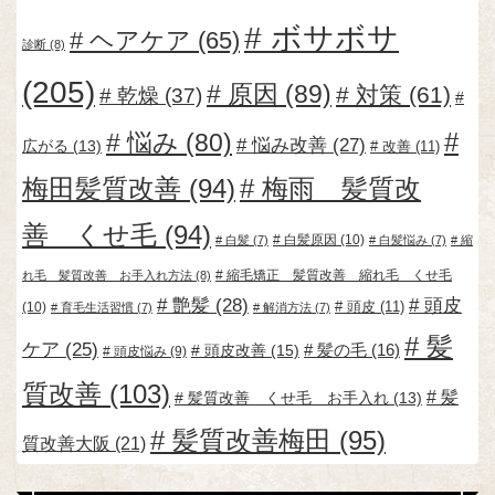
ボサボサ
ヘアケア
(65)
診断
(8)
(205)
原因
(89)
対策
(61)
乾燥
(37)
悩み
(80)
悩み改善
(27)
広がる
(13)
改善
(11)
梅田髪質改善
(94)
梅雨 髪質改
善 くせ毛
(94)
白髪原因
(10)
白髪
(7)
白髪悩み
(7)
縮
縮毛矯正 髪質改善 縮れ毛 くせ毛
れ毛 髪質改善 お手入れ方法
(8)
艶髪
(28)
頭皮
頭皮
(11)
(10)
育毛生活習慣
(7)
解消方法
(7)
髪
ケア
(25)
頭皮改善
(15)
髪の毛
(16)
頭皮悩み
(9)
質改善
(103)
髪
髪質改善 くせ毛 お手入れ
(13)
髪質改善梅田
(95)
質改善大阪
(21)