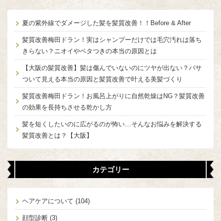
夏の紫外線でダメージした髪を髪質改善！！Before & After
髪質改善梅田ドラン！実はシャンプーだけでは毛穴汚れは落ち
きらない？ニオイやベタつきの本当の原因とは
【大阪の髪質改善】髪は傷んでいないのにツヤが出ない？パサ
ついて見える本当の原因と髪質改善で叶える美髪づくり
髪質改善梅田ドラン！お風呂上がりに自然乾燥はNG？髪質改善
の効果を長持ちさせる乾かし方
髪を短くしたいのに広がるのが怖い…そんなお悩みを解決する
髪質改善とは？【大阪】
カテゴリー
ヘアケアについて
(104)
顔型診断
(3)