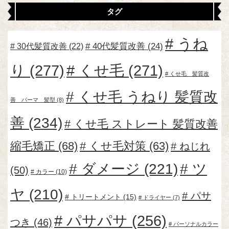
タグ
うね
30代髪質改善
(22)
40代髪質改善
(24)
り
(277)
くせ毛
(271)
くせ毛 髪質改
くせ毛 うねり 髪質改
善 パーマ 髪型
(8)
善
(234)
くせ毛 ストレート 髪質改善
縮毛矯正
(68)
くせ毛対策
(63)
ねじれ
ダメージ
(221)
ツ
(50)
カラー
(10)
ヤ
(210)
パサ
トリートメント
(15)
ドライヤー
(7)
パサパサ
(256)
つき
(46)
パーソナルカラー