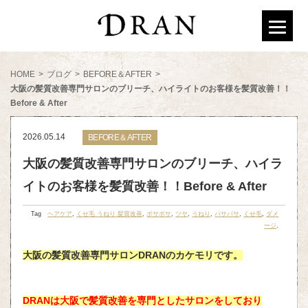
HOME
>
ブログ
>
BEFORE＆AFTER
>
大阪の髪質改善専門サロンのブリーチ、ハイライトのお客様を髪質改善！！
Before & After
2026.05.14
BEFORE＆AFTER
大阪の髪質改善専門サロンのブリーチ、ハイラ
イトのお客様を髪質改善！！Before & After
Tag
ヘアケア
,
くせ毛 うねり 髪質改善
,
ボサボサ
,
ツヤ
,
うねり
,
パサパサ
,
くせ毛
,
ダメ
ージ
.
大阪の髪質改善専門サロンDRANのカケモリです。
DRANは大阪で髪質改善を専門としたサロンをしており