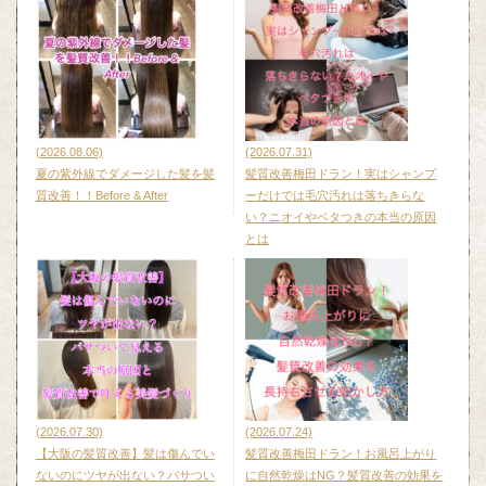
(2026.08.06)
(2026.07.31)
夏の紫外線でダメージした髪を髪
髪質改善梅田ドラン！実はシャンプ
質改善！！Before & After
ーだけでは毛穴汚れは落ちきらな
い？ニオイやベタつきの本当の原因
とは
(2026.07.30)
(2026.07.24)
【大阪の髪質改善】髪は傷んでい
髪質改善梅田ドラン！お風呂上がり
ないのにツヤが出ない？パサつい
に自然乾燥はNG？髪質改善の効果を