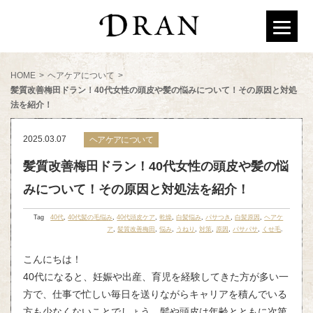
HOME
>
ヘアケアについて
>
髪質改善梅田ドラン！40代女性の頭皮や髪の悩みについて！その原因と対処
法を紹介！
2025.03.07
ヘアケアについて
髪質改善梅田ドラン！40代女性の頭皮や髪の悩
みについて！その原因と対処法を紹介！
Tag
40代
,
40代髪の毛悩み
,
40代頭皮ケア
,
乾燥
,
白髪悩み
,
パサつき
,
白髪原因
,
ヘアケ
ア
,
髪質改善梅田
,
悩み
,
うねり
,
対策
,
原因
,
パサパサ
,
くせ毛
.
こんにちは！
40代になると、妊娠や出産、育児を経験してきた方が多い一
方で、仕事で忙しい毎日を送りながらキャリアを積んでいる
方も少なくないことでしょう。髪や頭皮は年齢とともに次第