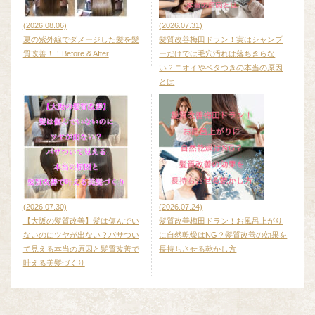
(2026.08.06)
(2026.07.31)
夏の紫外線でダメージした髪を髪
髪質改善梅田ドラン！実はシャンプ
質改善！！Before & After
ーだけでは毛穴汚れは落ちきらな
い？ニオイやベタつきの本当の原因
とは
(2026.07.30)
(2026.07.24)
【大阪の髪質改善】髪は傷んでい
髪質改善梅田ドラン！お風呂上がり
ないのにツヤが出ない？パサつい
に自然乾燥はNG？髪質改善の効果を
て見える本当の原因と髪質改善で
長持ちさせる乾かし方
叶える美髪づくり