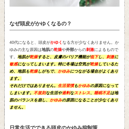
なぜ頭皮がかゆくなるの？
40代になると、頭皮が
かゆく
なる方が少なくありません。か
ゆみの主な原因は
地肌
の
乾燥
や
外部
からの
刺激
によるもので
す。
地肌
が
乾燥
すると、皮膚のバリア機能が
低下
し、
刺激
に
敏感
になってしまいます。特に
冬場
は
空気
が
乾燥
しているた
め、
地肌
も
乾燥
しがちで、
かゆみ
につながる場合がよくあり
ます。
それだけではありません。
生活習慣
も
かゆみ
の原因になって
しまいます。
不規則
な
生活
や
過剰
な
ストレス
、
睡眠不足
は地
肌の
バランス
を崩し、
かゆみ
の原因になることが少なくあり
ません。
日常生活でできる頭皮のかゆみ抑制策