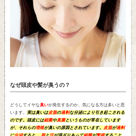
なぜ頭皮や髪が臭うの？
どうしてイヤな
臭い
が発生するのか、気になる方は多いと思
います。
実は臭いは
皮脂
の
過剰
な
分泌
により引き起こされる
のです。
頭皮
には
細菌
や
真菌
というものが常在しています
が、それらの
増殖
が臭いの原因とされています。
皮脂
が
過剰
に
分泌
すると、
脂
と
汗
が混ざりあって
細菌
が
繁殖
すること