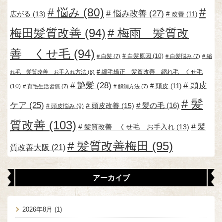
悩み
(80)
悩み改善
(27)
広がる
(13)
改善
(11)
梅田髪質改善
(94)
梅雨 髪質改
善 くせ毛
(94)
白髪原因
(10)
白髪
(7)
白髪悩み
(7)
縮
縮毛矯正 髪質改善 縮れ毛 くせ毛
れ毛 髪質改善 お手入れ方法
(8)
艶髪
(28)
頭皮
頭皮
(11)
(10)
育毛生活習慣
(7)
解消方法
(7)
髪
ケア
(25)
頭皮改善
(15)
髪の毛
(16)
頭皮悩み
(9)
質改善
(103)
髪
髪質改善 くせ毛 お手入れ
(13)
髪質改善梅田
(95)
質改善大阪
(21)
アーカイブ
2026年8月
(1)