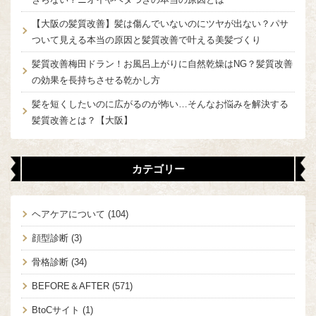
【大阪の髪質改善】髪は傷んでいないのにツヤが出ない？パサ
ついて見える本当の原因と髪質改善で叶える美髪づくり
髪質改善梅田ドラン！お風呂上がりに自然乾燥はNG？髪質改善
の効果を長持ちさせる乾かし方
髪を短くしたいのに広がるのが怖い…そんなお悩みを解決する
髪質改善とは？【大阪】
カテゴリー
ヘアケアについて
(104)
顔型診断
(3)
骨格診断
(34)
BEFORE＆AFTER
(571)
BtoCサイト
(1)