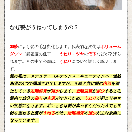
なぜ髪がうねってしまうの？
加齢
により髪の毛は変化します。代表的な変化は
ボリューム
ダウン
（髪密度の低下）・
うねり
・
ツヤ
の
低下
などが挙げら
れます。その中で今回は、
うねり
について詳しく説明しま
す。
髪の毛は、
メデュラ
・
コルテックス
・
キューティクル
・
遊離
脂質
の4つで構成されていますが、
年齢
と共に髪の
内部
を満
たしている
遊離脂質
が
減少
します。
遊離脂質
が
減少
すると
毛
髪内
で成分の
偏り
や
空洞
ができるため、
うねり
が起こりやす
い状態になります。若いときは髪が真っすぐだった人でも年
齢を重ねると髪が
うねる
のは、
遊離脂質
の
減少
が主な原因に
なっています。