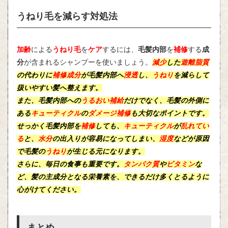
うねり毛を減らす対処法
加齢
による
うねり毛
を
ケア
するには、
毛髪内部
を
補修
する
成
分
が含まれるシャンプーを使いましょう。
減少
した
遊離脂質
の代わりに
補修成分
が
毛髪内部
へ
浸透
し、
うねり
を減らして
扱いやすい髪へ整えます。
また、毛髪内部への
うるおい補給
だけでなく、毛髪の
外側
に
ある
キューティクル
の
ダメージ補修
も大切なポイントです。
せっかく毛髪内部を
補修
しても、
キューティクル
が
乱れてい
る
と、
水分
の出入りが容易になってしまい、
湿度
などが原因
で毛髪の
うねり
が生じる元になります。
さらに、毎日の食事も重要です。
タンパク質
や
ビタミン
な
ど、髪の主成分となる栄養素を、できるだけ多くとるように
心がけてください。
まとめ