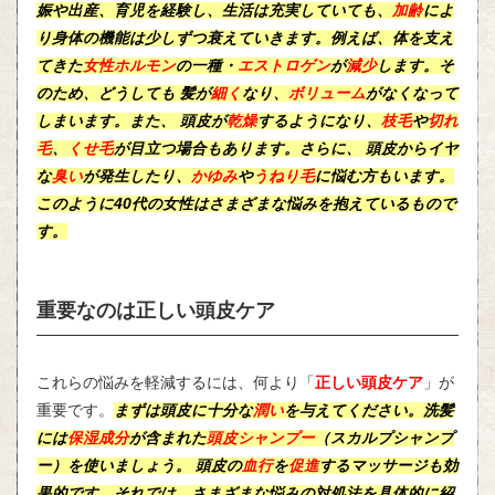
娠
や
出産
、
育児
を経験し、生活は充実していても、
加齢
によ
り身体の機能は少しずつ衰えていきます。例えば、体を支え
てきた
女性ホルモン
の一種・
エストロゲン
が
減少
します。そ
のため、どうしても 髪が
細く
なり、
ボリューム
がなくなって
しまいます。また、
頭皮
が
乾燥
するようになり、
枝毛
や
切れ
毛
、
くせ毛
が目立つ場合もあります。さらに、
頭皮
からイヤ
な
臭い
が発生したり、
かゆみ
や
うねり毛
に悩む方もいます。
このように40代の女性はさまざまな悩みを抱えているもので
す。
重要なのは正しい頭皮ケア
これらの悩みを軽減するには、何より「
正しい頭皮ケア
」が
重要です。
まずは
頭皮
に十分な
潤い
を与えてください。洗髪
には
保湿成分
が含まれた
頭皮シャンプー
（スカルプシャンプ
ー）を使いましょう。
頭皮
の
血行
を
促進
する
マッサージ
も効
果的です。それでは、さまざまな悩みの対処法を具体的に紹