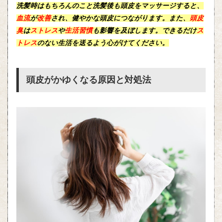
洗髪時はもちろんのこと洗髪後も
頭皮
を
マッサージ
すると、
血流
が
改善
され、健やかな頭皮につながります。また、
頭皮
臭
は
ストレス
や
生活習慣
も影響を及ぼします。できるだけ
ス
トレス
のない生活を送るよう心がけてください。
頭皮がかゆくなる原因と対処法