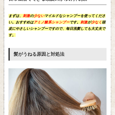
まずは、
刺激
の
少ない
マイルド
な
シャンプー
を使ってくださ
い。おすすめは
アミノ酸系シャンプー
です。
刺激
が
少なく
頭
皮
にやさしいシャンプーですので、毎日洗髪しても大丈夫で
す。
髪がうねる原因と対処法