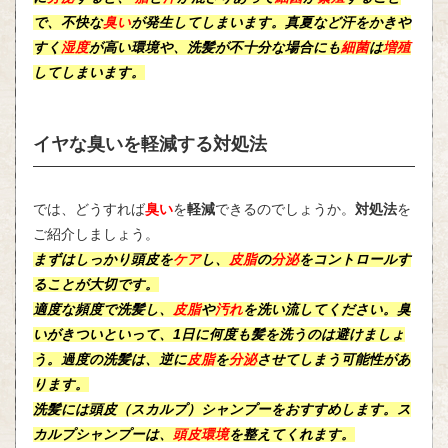
で、不快な
臭い
が発生してしまいます。真夏など汗をかきや
すく
湿度
が高い環境や、洗髪が不十分な場合にも
細菌
は
増殖
してしまいます。
イヤな臭いを軽減する対処法
では、どうすれば
臭い
を
軽減
できるのでしょうか。
対処法
を
ご紹介しましょう。
まずはしっかり
頭皮
を
ケア
し、
皮脂
の
分泌
をコントロールす
ることが大切です。
適度な頻度で洗髪し、
皮脂
や
汚れ
を洗い流してください。臭
いがきついといって、1日に何度も髪を洗うのは避けましょ
う。過度の洗髪は、逆に
皮脂
を
分泌
させてしまう可能性があ
ります。
洗髪には
頭皮
（スカルプ）シャンプーをおすすめします。ス
カルプシャンプーは、
頭皮環境
を整えてくれます。