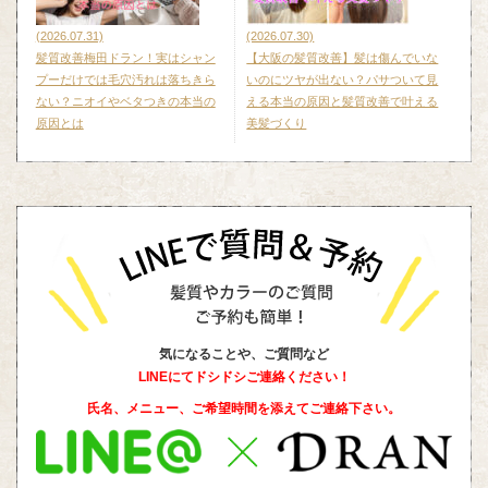
(2026.07.31)
(2026.07.30)
髪質改善梅田ドラン！実はシャン
【大阪の髪質改善】髪は傷んでいな
プーだけでは毛穴汚れは落ちきら
いのにツヤが出ない？パサついて見
ない？ニオイやベタつきの本当の
える本当の原因と髪質改善で叶える
原因とは
美髪づくり
気になることや、ご質問など
LINEにてドシドシご連絡ください！
氏名、メニュー、ご希望時間を添えて
ご連絡下さい。