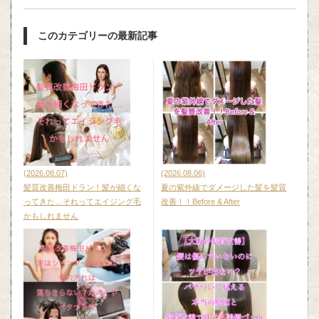
このカテゴリーの最新記事
(2026.08.07)
(2026.08.06)
髪質改善梅田ドラン！髪が細くな
夏の紫外線でダメージした髪を髪質
ってきた…それってエイジング毛
改善！！Before & After
かもしれません