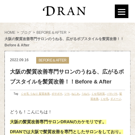
HOME
>
ブログ
>
BEFORE＆AFTER
>
大阪の髪質改善専門サロンのうねる、広がるボブスタイルを髪質改善！！
Before & After
2022.09.16
BEFORE＆AFTER
大阪の髪質改善専門サロンのうねる、広がるボ
ブスタイルを髪質改善！！Before & After
Tag
くせ毛 うねり 髪質改善
,
ボサボサ
,
ツヤ
,
ねじれ
,
うねり
,
くせ毛対策
,
パサパサ
,
髪
質改善
,
くせ毛
,
ダメージ
.
どうも！こんにちは！
大阪の髪質改善専門サロンDRANのカケモリです。
DRANでは大阪で髪質改善を専門としたサロンをしており。