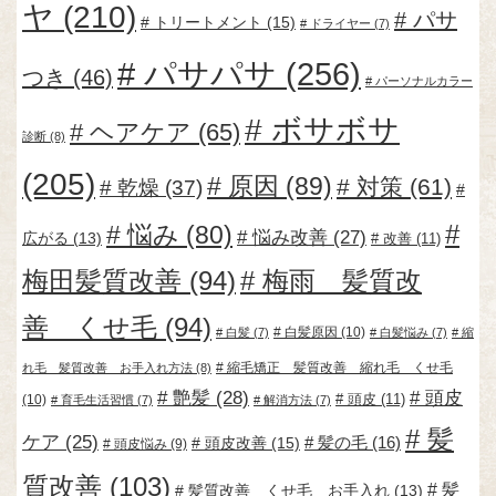
ヤ
(210)
パサ
トリートメント
(15)
ドライヤー
(7)
パサパサ
(256)
つき
(46)
パーソナルカラー
ボサボサ
ヘアケア
(65)
診断
(8)
(205)
原因
(89)
対策
(61)
乾燥
(37)
悩み
(80)
悩み改善
(27)
広がる
(13)
改善
(11)
梅田髪質改善
(94)
梅雨 髪質改
善 くせ毛
(94)
白髪原因
(10)
白髪
(7)
白髪悩み
(7)
縮
縮毛矯正 髪質改善 縮れ毛 くせ毛
れ毛 髪質改善 お手入れ方法
(8)
艶髪
(28)
頭皮
頭皮
(11)
(10)
育毛生活習慣
(7)
解消方法
(7)
髪
ケア
(25)
頭皮改善
(15)
髪の毛
(16)
頭皮悩み
(9)
質改善
(103)
髪
髪質改善 くせ毛 お手入れ
(13)