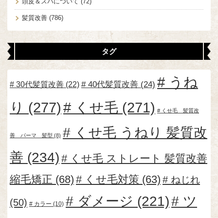
頭皮＆スパについて
(72)
髪質改善
(786)
タグ
うね
30代髪質改善
(22)
40代髪質改善
(24)
り
(277)
くせ毛
(271)
くせ毛 髪質改
くせ毛 うねり 髪質改
善 パーマ 髪型
(8)
善
(234)
くせ毛 ストレート 髪質改善
縮毛矯正
(68)
くせ毛対策
(63)
ねじれ
ダメージ
(221)
ツ
(50)
カラー
(10)