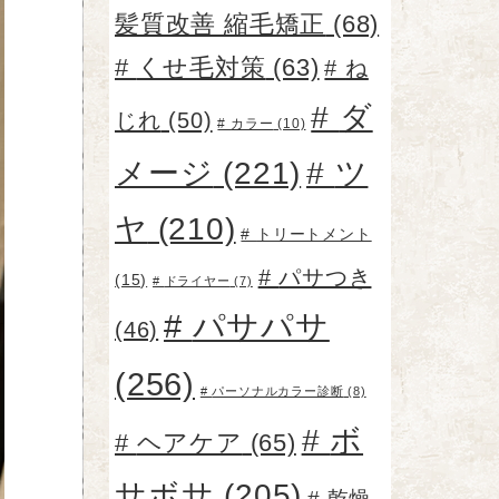
髪質改善 縮毛矯正
(68)
くせ毛対策
(63)
ね
ダ
じれ
(50)
カラー
(10)
メージ
(221)
ツ
ヤ
(210)
トリートメント
パサつき
(15)
ドライヤー
(7)
パサパサ
(46)
(256)
パーソナルカラー診断
(8)
ボ
ヘアケア
(65)
サボサ
(205)
乾燥