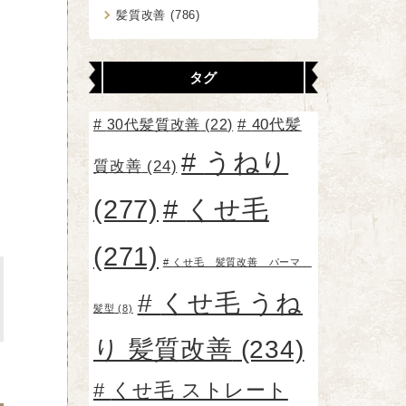
髪質改善
(786)
タグ
30代髪質改善
(22)
40代髪
うねり
質改善
(24)
(277)
くせ毛
(271)
くせ毛 髪質改善 パーマ
くせ毛 うね
髪型
(8)
り 髪質改善
(234)
くせ毛 ストレート