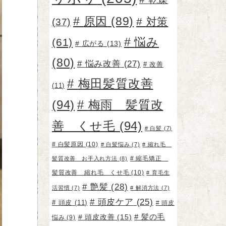
原因
(89)
対策
(37)
悩み
(61)
広がる
(13)
(80)
悩み改善
(27)
改善
梅田髪質改善
(11)
(94)
梅雨 髪質改
善 くせ毛
(94)
白髪
(7)
白髪原因
(10)
白髪悩み
(7)
縮れ毛
縮毛矯正
髪質改善 お手入れ方法
(8)
髪質改善 縮れ毛 くせ毛
(10)
育毛生
艶髪
(28)
活習慣
(7)
解消方法
(7)
頭皮ケア
(25)
頭皮
(11)
頭皮
頭皮改善
(15)
髪の毛
悩み
(9)