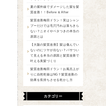
夏の紫外線でダメージした髪を髪
質改善！！Before & After
髪質改善梅田ドラン！実はシャン
プーだけでは毛穴汚れは落ちきら
ない？ニオイやベタつきの本当の
原因とは
【大阪の髪質改善】髪は傷んでい
ないのにツヤが出ない？パサつい
て見える本当の原因と髪質改善で
叶える美髪づくり
髪質改善梅田ドラン！お風呂上が
りに自然乾燥はNG？髪質改善の
効果を長持ちさせる乾かし方
カテゴリー