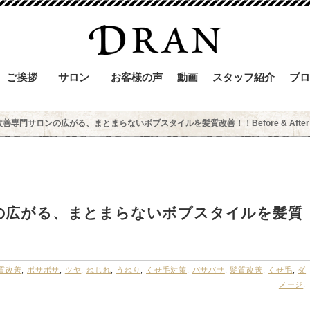
ご挨拶
サロン
お客様の声
動画
スタッフ紹介
ブロ
善専門サロンの広がる、まとまらないボブスタイルを髪質改善！！Before & After
の広がる、まとまらないボブスタイルを髪質
質改善
,
ボサボサ
,
ツヤ
,
ねじれ
,
うねり
,
くせ毛対策
,
パサパサ
,
髪質改善
,
くせ毛
,
ダ
メージ
.