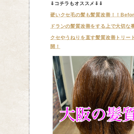
⇓コチラもオススメ⇓⇓
硬いクセ毛の髪も髪質改善！！Before &
ドランの髪質改善をする上で大切な
クセやうねりを直す髪質改善トリー
開！