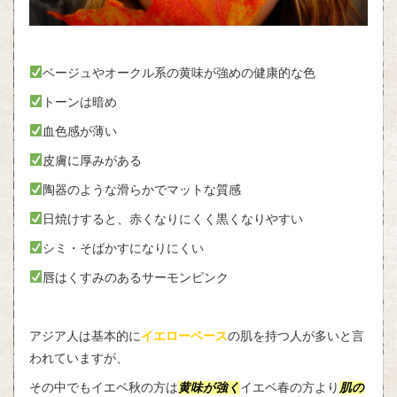
ベージュやオークル系の黄味が強めの健康的な色
トーンは暗め
血色感が薄い
皮膚に厚みがある
陶器のような滑らかでマットな質感
日焼けすると、赤くなりにくく黒くなりやすい
シミ・そばかすになりにくい
唇はくすみのあるサーモンピンク
アジア人は基本的に
イエローベース
の肌を持つ人が多いと言
われていますが、
その中でもイエベ秋の方は
黄味が強く
イエベ春の方より
肌の