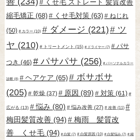
善
(234)
くせ毛 ストレート 髪質改善
縮毛矯正
(68)
くせ毛対策
(63)
ねじれ
ダメージ
(221)
ツ
(50)
カラー
(10)
ヤ
(210)
パサ
トリートメント
(15)
ドライヤー
(7)
パサパサ
(256)
つき
(46)
パーソナルカラー
ボサボサ
ヘアケア
(65)
診断
(8)
(205)
原因
(89)
対策
(61)
乾燥
(37)
悩み
(80)
悩み改善
(27)
広がる
(13)
改善
(11)
梅田髪質改善
(94)
梅雨 髪質改
善 くせ毛
(94)
白髪原因
(10)
白髪
(7)
白髪悩み
(7)
縮