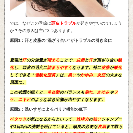
では、なぜこの季節に
頭皮トラブル
が起きやすいのでしょう
か？その原因は主に3つあります。
原因1：汗と皮脂の“混ざり合い”がトラブルの引き金に
夏場は
汗
の
分泌量
が
増える
ことで、
皮脂
と
汗
が混ざり合い
酸
化
し、
頭皮
の
毛穴
に
詰まりやすく
なります。特に
皮脂
が
酸化
してできる「
過酸化脂質
」は、
臭い
や
かゆみ
、
炎症
の大きな
原因に。
この状態が続くと、
常在菌
のバランスも
崩れ
、
かゆみ
や
フ
ケ
、
ニキビ
のような吹き出物が出やすくなります。
原因2：洗いすぎによるバリア機能の低下
ベタつき
が気になるからといって、
洗浄力
の
強い
シャンプー
や1日2回の洗髪を続けていると、頭皮の必要な
皮脂
まで取り