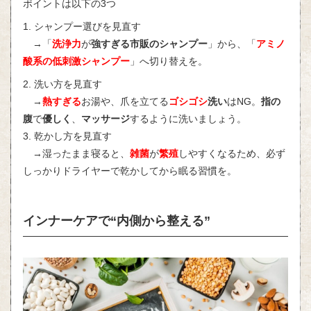
ポイントは以下の3つ
1. シャンプー選びを見直す
→「
洗浄力
が
強すぎる市販のシャンプー
」から、「
アミノ
酸系の低刺激シャンプー
」へ切り替えを。
2. 洗い方を見直す
→
熱すぎる
お湯や、爪を立てる
ゴシゴシ
洗い
はNG。
指の
腹
で
優しく
、
マッサージ
するように洗いましょう。
3. 乾かし方を見直す
→湿ったまま寝ると、
雑菌
が
繁殖
しやすくなるため、必ず
しっかりドライヤーで乾かしてから眠る習慣を。
インナーケアで“内側から整える”