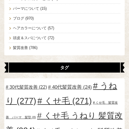
パーマについて
(15)
ブログ
(970)
ヘアカラーについて
(57)
頭皮＆スパについて
(72)
髪質改善
(786)
タグ
うね
30代髪質改善
(22)
40代髪質改善
(24)
り
(277)
くせ毛
(271)
くせ毛 髪質改
くせ毛 うねり 髪質改
善 パーマ 髪型
(8)