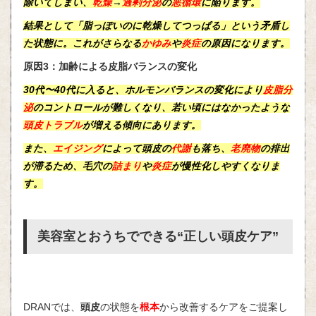
除いてしまい、
乾燥
→
過剰分泌
の
悪循環
に陥ります。
結果として「
脂っぽいのに乾燥してつっぱる
」という矛盾し
た状態に。これがさらなる
かゆみ
や
炎症
の原因になります。
原因3：加齢による皮脂バランスの変化
30代〜40代に入ると、
ホルモンバランス
の変化により
皮脂分
泌
のコントロールが難しくなり、若い頃にはなかったような
頭皮トラブル
が増える傾向にあります。
また、
エイジング
によって
頭皮
の
代謝
も落ち、
老廃物
の排出
が滞るため、
毛穴
の
詰まり
や
炎症
が
慢性化
しやすくなりま
す。
美容室とおうちでできる“正しい頭皮ケア”
DRANでは、
頭皮
の状態を
根本
から改善するケアをご提案し