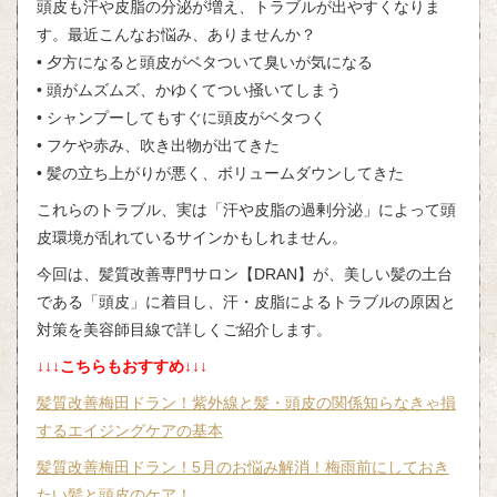
頭皮も汗や皮脂の分泌が増え、トラブルが出やすくなりま
す。最近こんなお悩み、ありませんか？
• 夕方になると頭皮がベタついて臭いが気になる
• 頭がムズムズ、かゆくてつい掻いてしまう
• シャンプーしてもすぐに頭皮がベタつく
• フケや赤み、吹き出物が出てきた
• 髪の立ち上がりが悪く、ボリュームダウンしてきた
これらのトラブル、実は「汗や皮脂の過剰分泌」によって頭
皮環境が乱れているサインかもしれません。
今回は、髪質改善専門サロン【DRAN】が、美しい髪の土台
である「頭皮」に着目し、汗・皮脂によるトラブルの原因と
対策を美容師目線で詳しくご紹介します。
↓↓↓こちらもおすすめ↓↓↓
髪質改善梅田ドラン！紫外線と髪・頭皮の関係知らなきゃ損
するエイジングケアの基本
髪質改善梅田ドラン！5月のお悩み解消！梅雨前にしておき
たい髪と頭皮のケア！