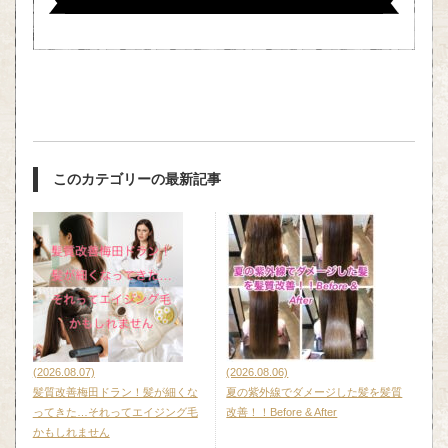
このカテゴリーの最新記事
(2026.08.07)
(2026.08.06)
髪質改善梅田ドラン！髪が細くな
夏の紫外線でダメージした髪を髪質
ってきた…それってエイジング毛
改善！！Before & After
かもしれません