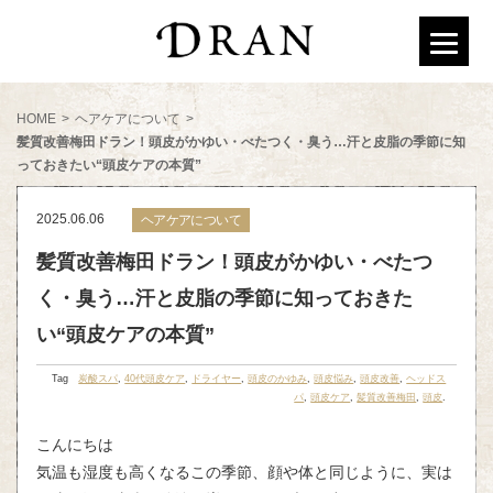
HOME
>
ヘアケアについて
>
髪質改善梅田ドラン！頭皮がかゆい・べたつく・臭う…汗と皮脂の季節に知
っておきたい“頭皮ケアの本質”
2025.06.06
ヘアケアについて
髪質改善梅田ドラン！頭皮がかゆい・べたつ
く・臭う…汗と皮脂の季節に知っておきた
い“頭皮ケアの本質”
Tag
炭酸スパ
,
40代頭皮ケア
,
ドライヤー
,
頭皮のかゆみ
,
頭皮悩み
,
頭皮改善
,
ヘッドス
パ
,
頭皮ケア
,
髪質改善梅田
,
頭皮
.
こんにちは
気温も湿度も高くなるこの季節、顔や体と同じように、実は