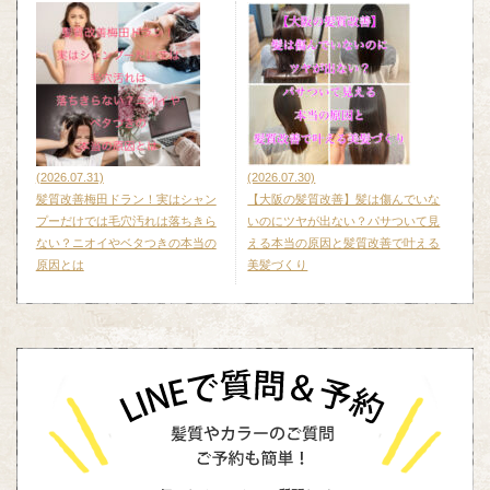
(2026.07.31)
(2026.07.30)
髪質改善梅田ドラン！実はシャン
【大阪の髪質改善】髪は傷んでいな
プーだけでは毛穴汚れは落ちきら
いのにツヤが出ない？パサついて見
ない？ニオイやベタつきの本当の
える本当の原因と髪質改善で叶える
原因とは
美髪づくり