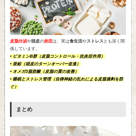
皮脂分泌
や
頭皮
の
炎症
は、実は
食生活
や
ストレス
とも深く関
係しています。
• ビタミンB群（皮脂コントロール・抗炎症作用）
• 亜鉛（頭皮のターンオーバー促進）
• オメガ3脂肪酸（皮脂の質の改善）
• 睡眠とストレス管理（自律神経の乱れによる皮脂過剰を防
ぐ）
まとめ