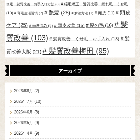
縮毛矯正 髪質改善 縮れ毛 くせ毛
れ毛 髪質改善 お手入れ方法
(8)
艶髪
(28)
頭皮
頭皮
(11)
(10)
育毛生活習慣
(7)
解消方法
(7)
髪
ケア
(25)
頭皮改善
(15)
髪の毛
(16)
頭皮悩み
(9)
質改善
(103)
髪
髪質改善 くせ毛 お手入れ
(13)
髪質改善梅田
(95)
質改善大阪
(21)
アーカイブ
2026年8月
(2)
2026年7月
(10)
2026年6月
(8)
2026年5月
(9)
2026年4月
(9)