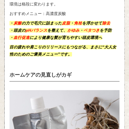
環境は格段に変わります。
おすすめメニュー：高濃度炭酸
・
炭酸
の力で
毛穴
に
詰まった
皮脂
・
角栓
を浮かせて
除去
・頭皮の
pHバランス
を整えて、
かゆみ
・
ベタつき
を予防
・
血行促進
により健康な髪が育ちやすい
頭皮環境
へ
目の疲れや肩こりのリリースにもつながる、まさに“
大人女
性
のための
ご褒美メニュー
”です。
ホームケアの見直しがカギ