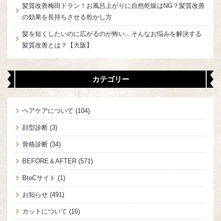
髪質改善梅田ドラン！お風呂上がりに自然乾燥はNG？髪質改善
の効果を長持ちさせる乾かし方
髪を短くしたいのに広がるのが怖い…そんなお悩みを解決する
髪質改善とは？【大阪】
カテゴリー
ヘアケアについて
(104)
顔型診断
(3)
骨格診断
(34)
BEFORE＆AFTER
(571)
BtoCサイト
(1)
お知らせ
(491)
カットについて
(16)