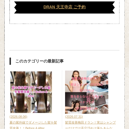
DRAN 天王寺店 ご予約
このカテゴリーの最新記事
(2026.08.06)
(2026.07.31)
夏の紫外線でダメージした髪を髪
髪質改善梅田ドラン！実はシャンプ
質改善！！Before & After
ーだけでは毛穴汚れは落ちきらな