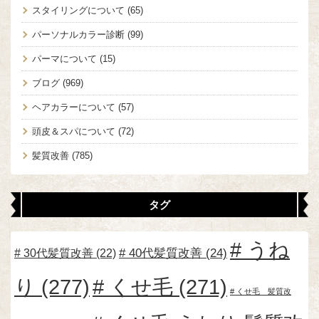
スタイリングについて
(65)
パーソナルカラー診断
(99)
パーマについて
(15)
ブログ
(969)
ヘアカラーについて
(57)
頭皮＆スパについて
(72)
髪質改善
(785)
タグ
うね
30代髪質改善
(22)
40代髪質改善
(24)
り
(277)
くせ毛
(271)
くせ毛 髪質改