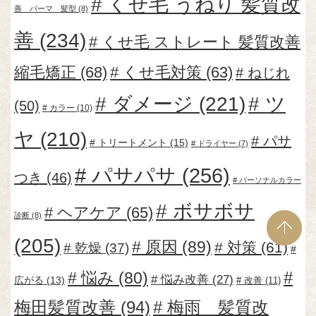
くせ毛 うねり 髪質改
善 パーマ 髪型
(8)
善
(234)
くせ毛 ストレート 髪質改善
縮毛矯正
(68)
くせ毛対策
(63)
ねじれ
ダメージ
(221)
ツ
(50)
カラー
(10)
ヤ
(210)
パサ
トリートメント
(15)
ドライヤー
(7)
パサパサ
(256)
つき
(46)
パーソナルカラー
ボサボサ
ヘアケア
(65)
診断
(8)
(205)
原因
(89)
対策
(61)
乾燥
(37)
悩み
(80)
悩み改善
(27)
広がる
(13)
改善
(11)
梅田髪質改善
(94)
梅雨 髪質改