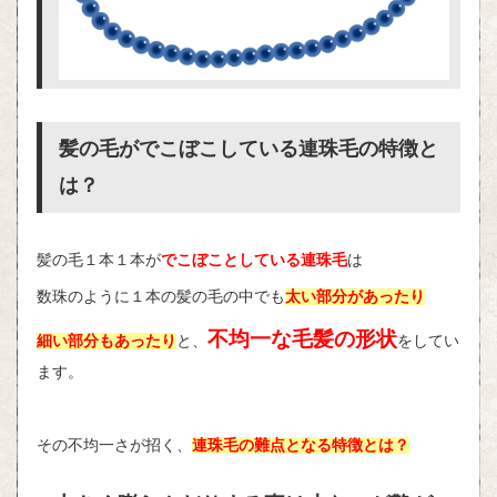
髪の毛がでこぼこしている連珠毛の特徴と
は？
髪の毛１本１本が
でこぼことしている連珠毛
は
数珠のように１本の髪の毛の中でも
太い部分があったり
不均一な毛髪の形状
細い部分もあったり
と、
をしてい
ます。
その不均一さが招く、
連珠毛の難点となる特徴とは？