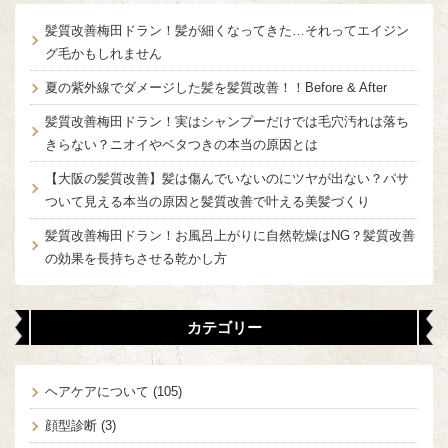
髪質改善梅田ドラン！髪が細くなってきた…それってエイジン
グ毛かもしれません
夏の紫外線でダメージした髪を髪質改善！！Before & After
髪質改善梅田ドラン！実はシャンプーだけでは毛穴汚れは落ち
きらない？ニオイやベタつきの本当の原因とは
【大阪の髪質改善】髪は傷んでいないのにツヤが出ない？パサ
ついて見える本当の原因と髪質改善で叶える美髪づくり
髪質改善梅田ドラン！お風呂上がりに自然乾燥はNG？髪質改善
の効果を長持ちさせる乾かし方
カテゴリー
ヘアケアについて
(105)
顔型診断
(3)