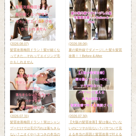
(2026.08.07)
(2026.08.06)
髪質改善梅田ドラン！髪が細くな
夏の紫外線でダメージした髪を髪質
ってきた…それってエイジング毛
改善！！Before & After
かもしれません
(2026.07.31)
(2026.07.30)
髪質改善梅田ドラン！実はシャン
【大阪の髪質改善】髪は傷んでいな
プーだけでは毛穴汚れは落ちきら
いのにツヤが出ない？パサついて見
ない？ニオイやベタつきの本当の
える本当の原因と髪質改善で叶える