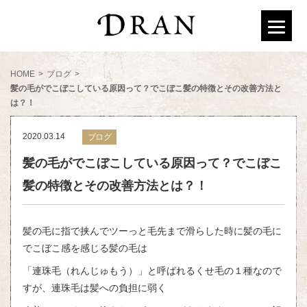
HOME
>
ブログ
>
髪の毛がでこぼこしている原因って？でこぼこ髪の特徴とその改善方法と
は？！
2020.03.14
ブログ
髪の毛がでこぼこしている原因って？でこぼこ
髪の特徴とその改善方法とは？！
髪の毛に指で挟んでツーっと毛先まで滑らした時に髪の毛に
でこぼこ感を感じる髪の毛は
「連珠毛（れんじゅもう）」と呼ばれるくせ毛の１種なので
すが、連珠毛は髪への負担に弱く