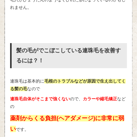
れません。
髪の毛がでこぼこしている連珠毛を改善す
るには？！
連珠毛は基本的に
毛根のトラブルなどが原因で生え出してく
る髪の毛
なので
連珠毛自体がそこまで強くない
ので、
カラーや縮毛矯正
など
の
薬剤からくる負担(ヘアダメージ)に非常に弱
い
です。