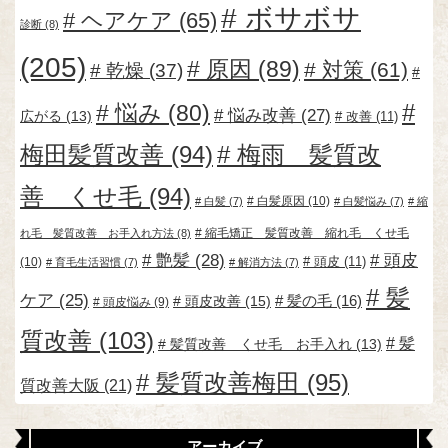
ボサボサ
ヘアケア
(65)
診断
(8)
(205)
原因
(89)
対策
(61)
乾燥
(37)
悩み
(80)
悩み改善
(27)
広がる
(13)
改善
(11)
梅田髪質改善
(94)
梅雨 髪質改
善 くせ毛
(94)
白髪原因
(10)
白髪
(7)
白髪悩み
(7)
縮
縮毛矯正 髪質改善 縮れ毛 くせ毛
れ毛 髪質改善 お手入れ方法
(8)
艶髪
(28)
頭皮
頭皮
(11)
(10)
育毛生活習慣
(7)
解消方法
(7)
髪
ケア
(25)
頭皮改善
(15)
髪の毛
(16)
頭皮悩み
(9)
質改善
(103)
髪
髪質改善 くせ毛 お手入れ
(13)
髪質改善梅田
(95)
質改善大阪
(21)
アーカイブ