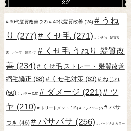
タグ
うね
30代髪質改善
(22)
40代髪質改善
(24)
り
(277)
くせ毛
(271)
くせ毛 髪質改
くせ毛 うねり 髪質改
善 パーマ 髪型
(8)
善
(234)
くせ毛 ストレート 髪質改善
縮毛矯正
(68)
くせ毛対策
(63)
ねじれ
ダメージ
(221)
ツ
(50)
カラー
(10)
ヤ
(210)
パサ
トリートメント
(15)
ドライヤー
(7)
パサパサ
(256)
つき
(46)
パーソナルカラー