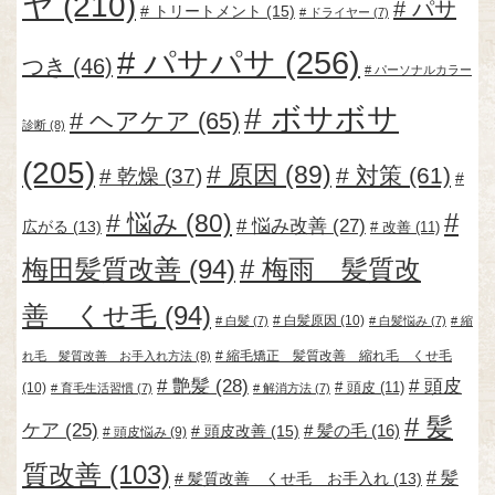
ヤ
(210)
パサ
トリートメント
(15)
ドライヤー
(7)
パサパサ
(256)
つき
(46)
パーソナルカラー
ボサボサ
ヘアケア
(65)
診断
(8)
(205)
原因
(89)
対策
(61)
乾燥
(37)
悩み
(80)
悩み改善
(27)
広がる
(13)
改善
(11)
梅田髪質改善
(94)
梅雨 髪質改
善 くせ毛
(94)
白髪原因
(10)
白髪
(7)
白髪悩み
(7)
縮
縮毛矯正 髪質改善 縮れ毛 くせ毛
れ毛 髪質改善 お手入れ方法
(8)
艶髪
(28)
頭皮
頭皮
(11)
(10)
育毛生活習慣
(7)
解消方法
(7)
髪
ケア
(25)
頭皮改善
(15)
髪の毛
(16)
頭皮悩み
(9)
質改善
(103)
髪
髪質改善 くせ毛 お手入れ
(13)