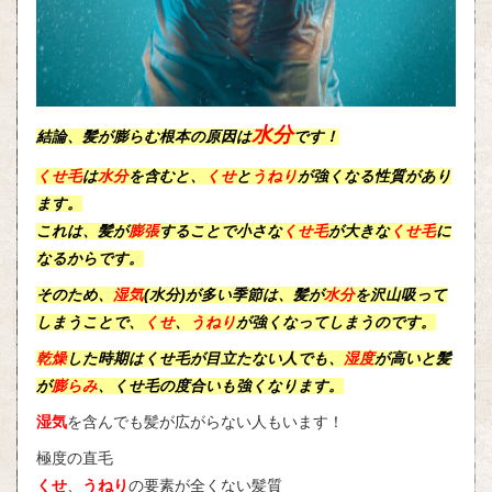
水分
結論、髪が膨らむ根本の原因は
です！
くせ毛
は
水分
を含むと、
くせ
と
うねり
が強くなる性質があり
ます。
これは、髪が
膨張
することで小さな
くせ毛
が大きな
くせ毛
に
なるからです。
そのため、
湿気
(水分)が多い季節は、髪が
水分
を沢山吸って
しまうことで、
くせ
、
うねり
が強くなってしまうのです。
乾燥
した時期はくせ毛が目立たない人でも、
湿度
が高いと髪
が
膨らみ
、くせ毛の度合いも強くなります。
湿気
を含んでも髪が広がらない人もいます！
極度の直毛
くせ
、
うねり
の要素が全くない髪質