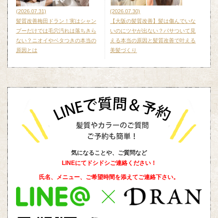
(2026.07.31)
(2026.07.30)
髪質改善梅田ドラン！実はシャン
【大阪の髪質改善】髪は傷んでいな
プーだけでは毛穴汚れは落ちきら
いのにツヤが出ない？パサついて見
ない？ニオイやベタつきの本当の
える本当の原因と髪質改善で叶える
原因とは
美髪づくり
気になることや、ご質問など
LINEにてドシドシご連絡ください！
氏名、メニュー、ご希望時間を添えて
ご連絡下さい。