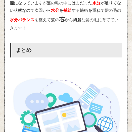
麗
になっていますが髪の毛の中にはまだまだ
水分
が足りてな
い状態なので次回から
水分
を
補給
する施術を重ねて髪の毛の
芯
水分バランス
を整えて髪の
から
綺麗
な髪の毛に育ててい
きます！
まとめ