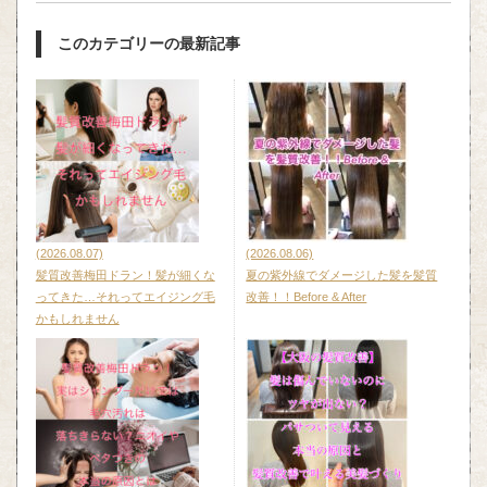
このカテゴリーの最新記事
(2026.08.07)
(2026.08.06)
髪質改善梅田ドラン！髪が細くな
夏の紫外線でダメージした髪を髪質
ってきた…それってエイジング毛
改善！！Before & After
かもしれません