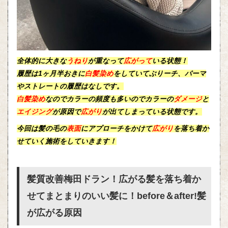
全体的に大きな
うねり
が重なって
広がって
いる状態！
履歴は1ヶ月半おきに
白髪染め
をしていてぶりーチ、パーマ
やストレートの履歴はなしです。
白髪染め
なのでカラーの頻度も多いので
カラー
の
ダメージ
と
エイジング
が
原因
で
広がり
が出てしまっている状態です。
今回は髪の毛の
表面
にアプローチをかけて
広がり
を落ち着か
せていく施術をしていきます！
髪質改善梅田ドラン！広がる髪を落ち着か
せてまとまりのいい髪に！before＆after!髪
が広がる原因