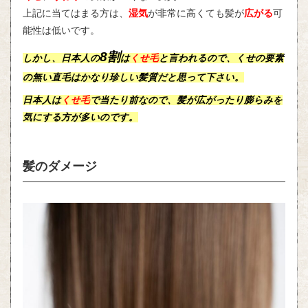
上記に当てはまる方は、
湿気
が非常に高くても髪が
広がる
可
能性は低いです。
8割
しかし、日本人の
は
くせ毛
と言われるので、くせの要素
の無い
直毛
はかなり珍しい髪質だと思って下さい。
日本人は
くせ毛
で当たり前なので、髪が広がったり膨らみを
気にする方が多いのです。
髪のダメージ