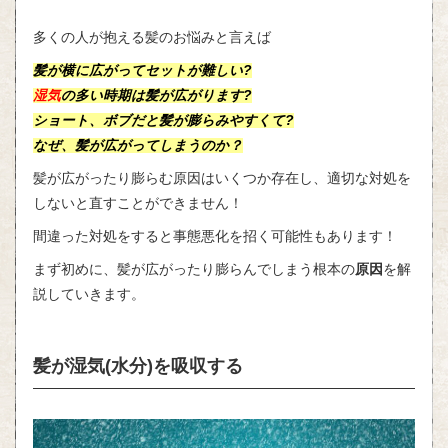
多くの人が抱える髪のお悩みと言えば
髪が横に広がってセットが難しい?
湿気
の多い時期は髪が広がります?
ショート、ボブだと髪が膨らみやすくて?
なぜ、髪が広がってしまうのか？
髪が広がったり膨らむ原因はいくつか存在し、適切な対処を
しないと直すことができません！
間違った対処をすると事態悪化を招く可能性もあります！
まず初めに、髪が広がったり膨らんでしまう根本の
原因
を解
説していきます。
髪が湿気(水分)を吸収する