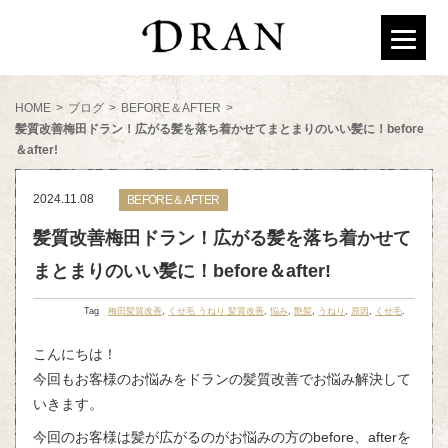
HOME
>
ブログ
>
BEFORE＆AFTER
>
髪質改善梅田ドラン！広がる髪を落ち着かせてまとまりのいい髪に！before
＆after!
2024.11.08
BEFORE＆AFTER
髪質改善梅田ドラン！広がる髪を落ち着かせて
まとまりのいい髪に！before＆after!
Tag
梅田髪質改善
,
くせ毛 うねり 髪質改善
,
悩み
,
艶髪
,
うねり
,
原因
,
くせ毛
.
こんにちは！
今回もお客様のお悩みをドランの髪質改善でお悩み解決して
いきます。
今回のお客様は髪が広がるのがお悩みの方のbefore、afterを