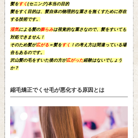
髪を
すく
(セニング)本当の目的
髪をすく目的は、髪自体の
物理的な重さ
を無くすために存在
する技術です。
湿気
による髪の
膨らみ
は視覚的な重さなので、髪をすいても
対処できません！
そのため髪が
広がる
＝髪を
すく
！の考え方は間違っている場
合もあるのです。
沢山髪の毛をすいた後の方が
広がった
経験はないでしょう
か？
縮毛矯正でくせ毛が悪化する原因とは