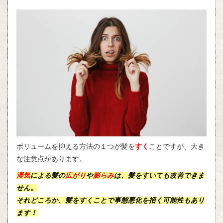
ボリュームを抑える方法の１つが髪を
すく
ことですが、大き
な注意点があります。
湿気
による髪の
広がり
や
膨らみ
は、髪をすいても改善できま
せん。
それどころか、髪をすくことで事態悪化を招く可能性もあり
ます！