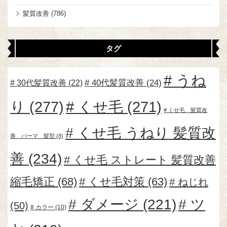
髪質改善
(786)
タグ
うね
30代髪質改善
(22)
40代髪質改善
(24)
り
(277)
くせ毛
(271)
くせ毛 髪質改
くせ毛 うねり 髪質改
善 パーマ 髪型
(8)
善
(234)
くせ毛 ストレート 髪質改善
縮毛矯正
(68)
くせ毛対策
(63)
ねじれ
ダメージ
(221)
ツ
(50)
カラー
(10)