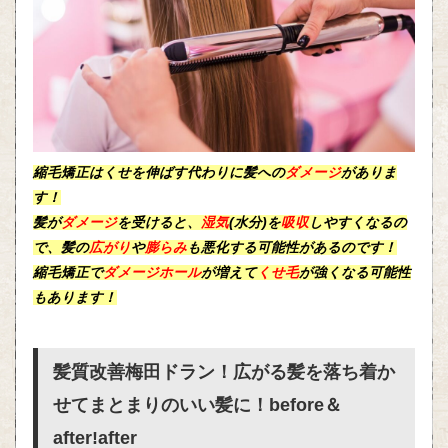
縮毛矯正はくせを伸ばす代わりに髪への
ダメージ
がありま
す！
髪が
ダメージ
を受けると、
湿気
(水分)を
吸収
しやすくなるの
で、髪の
広がり
や
膨らみ
も悪化する可能性があるのです！
縮毛矯正
で
ダメージホール
が増えて
くせ毛
が強くなる可能性
もあります！
髪質改善梅田ドラン！広がる髪を落ち着か
せてまとまりのいい髪に！before＆
after!after