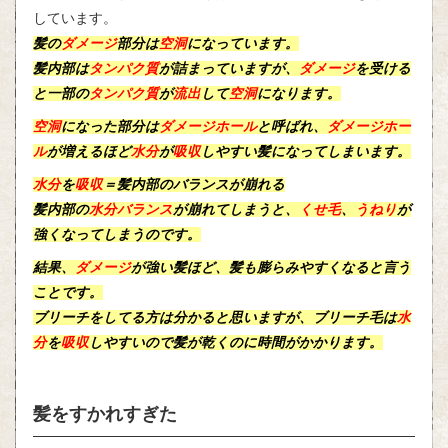
しています。
髪の
ダメージ
部分は
空洞
になっています。
髪内部は
タンパク質
が詰まっていますが、
ダメージ
を受ける
と一部の
タンパク質
が
流出
して
空洞
になります。
空洞
になった部分は
ダメージホール
と呼ばれ、
ダメージホー
ル
が増えるほど
水分
が
吸収
しやすい髪になってしまいます。
水分
を
吸収
＝髪内部のバランスが崩れる
髪内部の
水分バランス
が崩れてしまうと、
くせ毛
、
うねり
が
強くなってしまうのです。
結果、
ダメージ
が強い髪ほど、髪も膨らみやすくなると言う
ことです。
ブリーチをしてる方は分かると思いますが、ブリーチ毛は
水
分
を
吸収
しやすいので髪が乾くのに時間がかかります。
髪をすかれすぎた