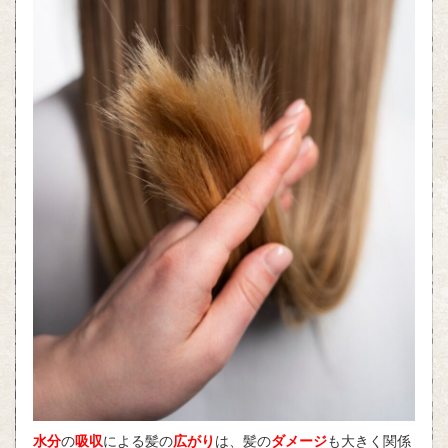
水分
の
吸収
による髪の
広がり
は、髪の
ダメージ
も大きく関係