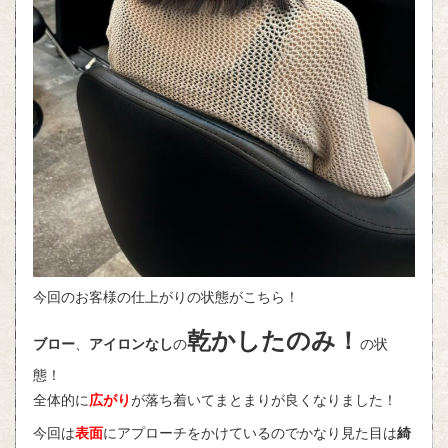
今回のお客様の仕上がりの状態がこちら！
乾かしたのみ！
ブロー
、
アイロンなし
の
の状
態！
全体的に
広がり
が落ち着いてまとまりが良くなりました！
今回は
表面
にアプローチをかけているのでかなり見た目は
綺