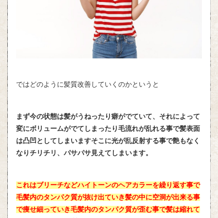
ではどのように髪質改善していくのかというと
まず今の状態は髪がうねったり癖がでていて、それによって
変にボリュームがでてしまったり毛流れが乱れる事で髪表面
は凸凹としてしまいますそこに光が乱反射する事で艶もなく
なりチリチリ、パサパサ見えてしまいます。
これはブリーチなどハイトーンのヘアカラーを繰り返す事で
毛髪内のタンパク質が抜け出ていき髪の中に空洞が出来る事
で痩せ細っていき毛髪内のタンパク質が歪む事で髪は縮れて