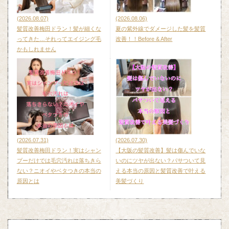
(2026.08.07)
(2026.08.06)
髪質改善梅田ドラン！髪が細くな
夏の紫外線でダメージした髪を髪質
ってきた…それってエイジング毛
改善！！Before & After
かもしれません
(2026.07.31)
(2026.07.30)
髪質改善梅田ドラン！実はシャン
【大阪の髪質改善】髪は傷んでいな
プーだけでは毛穴汚れは落ちきら
いのにツヤが出ない？パサついて見
ない？ニオイやベタつきの本当の
える本当の原因と髪質改善で叶える
原因とは
美髪づくり