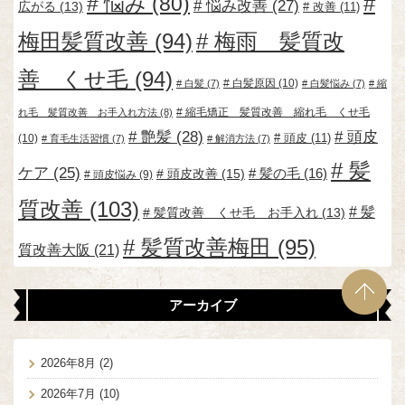
悩み
(80)
悩み改善
(27)
広がる
(13)
改善
(11)
梅田髪質改善
(94)
梅雨 髪質改
善 くせ毛
(94)
白髪原因
(10)
白髪
(7)
白髪悩み
(7)
縮
縮毛矯正 髪質改善 縮れ毛 くせ毛
れ毛 髪質改善 お手入れ方法
(8)
艶髪
(28)
頭皮
頭皮
(11)
(10)
育毛生活習慣
(7)
解消方法
(7)
髪
ケア
(25)
頭皮改善
(15)
髪の毛
(16)
頭皮悩み
(9)
質改善
(103)
髪
髪質改善 くせ毛 お手入れ
(13)
髪質改善梅田
(95)
質改善大阪
(21)
アーカイブ
2026年8月
(2)
2026年7月
(10)