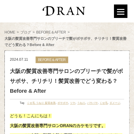
HOME
>
ブログ
>
BEFORE＆AFTER
>
大阪の髪質改善専門サロンのブリーチで髪がボサボサ、チリチリ！髪質改善
でどう変わる？Before & After
2024.07.11
BEFORE＆AFTER
大阪の髪質改善専門サロンのブリーチで髪がボ
サボサ、チリチリ！髪質改善でどう変わる？
Before & After
Tag
くせ毛 うねり 髪質改善
,
ボサボサ
,
ツヤ
,
うねり
,
パサパサ
,
くせ毛
,
ダメージ
.
どうも！こんにちは！
大阪の髪質改善専門サロンDRANのカケモリです。