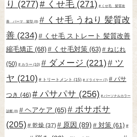
り
(277)
くせ毛
(271)
くせ毛 髪質改
くせ毛 うねり 髪質改
善 パーマ 髪型
(8)
善
(234)
くせ毛 ストレート 髪質改善
縮毛矯正
(68)
くせ毛対策
(63)
ねじれ
ダメージ
(221)
ツ
(50)
カラー
(10)
ヤ
(210)
パサ
トリートメント
(15)
ドライヤー
(7)
パサパサ
(256)
つき
(46)
パーソナルカラー
ボサボサ
ヘアケア
(65)
診断
(8)
(205)
原因
(89)
対策
(61)
乾燥
(37)