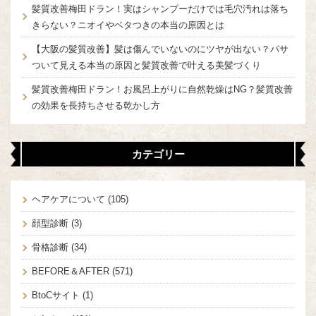
髪質改善梅田ドラン！実はシャンプーだけでは毛穴汚れは落ち
きらない？ニオイやベタつきの本当の原因とは
【大阪の髪質改善】髪は傷んでいないのにツヤが出ない？パサ
ついて見える本当の原因と髪質改善で叶える美髪づくり
髪質改善梅田ドラン！お風呂上がりに自然乾燥はNG？髪質改善
の効果を長持ちさせる乾かし方
カテゴリー
ヘアケアについて
(105)
顔型診断
(3)
骨格診断
(34)
BEFORE＆AFTER
(571)
BtoCサイト
(1)