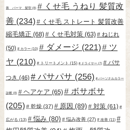
くせ毛 うねり 髪質改
善 パーマ 髪型
(8)
善
(234)
くせ毛 ストレート 髪質改善
縮毛矯正
(68)
くせ毛対策
(63)
ねじれ
ダメージ
(221)
ツ
(50)
カラー
(10)
ヤ
(210)
パサ
トリートメント
(15)
ドライヤー
(7)
パサパサ
(256)
つき
(46)
パーソナルカラー
ボサボサ
ヘアケア
(65)
診断
(8)
(205)
原因
(89)
対策
(61)
乾燥
(37)
悩み
(80)
悩み改善
(27)
広がる
(13)
改善
(11)