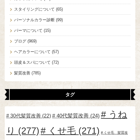
スタイリングについて
(65)
パーソナルカラー診断
(99)
パーマについて
(15)
ブログ
(969)
ヘアカラーについて
(57)
頭皮＆スパについて
(72)
髪質改善
(785)
タグ
うね
30代髪質改善
(22)
40代髪質改善
(24)
り
(277)
くせ毛
(271)
くせ毛 髪質改