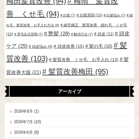
梅田髪質改善
(94)
梅雨 髪質改
善 くせ毛
(94)
白髪原因
(10)
白髪
(7)
白髪悩み
(7)
縮
縮毛矯正 髪質改善 縮れ毛 くせ毛
れ毛 髪質改善 お手入れ方法
(8)
艶髪
(28)
頭皮
頭皮
(11)
(10)
育毛生活習慣
(7)
解消方法
(7)
髪
ケア
(25)
頭皮改善
(15)
髪の毛
(16)
頭皮悩み
(9)
質改善
(103)
髪
髪質改善 くせ毛 お手入れ
(13)
髪質改善梅田
(95)
質改善大阪
(21)
アーカイブ
2026年8月
(1)
2026年7月
(10)
2026年6月
(8)