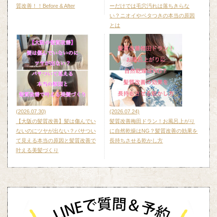
質改善！！Before & After
ーだけでは毛穴汚れは落ちきらな
い？ニオイやベタつきの本当の原因
とは
(2026.07.30)
(2026.07.24)
【大阪の髪質改善】髪は傷んでい
髪質改善梅田ドラン！お風呂上がり
ないのにツヤが出ない？パサつい
に自然乾燥はNG？髪質改善の効果を
て見える本当の原因と髪質改善で
長持ちさせる乾かし方
叶える美髪づくり