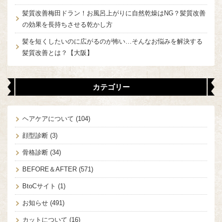
髪質改善梅田ドラン！お風呂上がりに自然乾燥はNG？髪質改善
の効果を長持ちさせる乾かし方
髪を短くしたいのに広がるのが怖い…そんなお悩みを解決する
髪質改善とは？【大阪】
カテゴリー
ヘアケアについて
(104)
顔型診断
(3)
骨格診断
(34)
BEFORE＆AFTER
(571)
BtoCサイト
(1)
お知らせ
(491)
カットについて
(16)