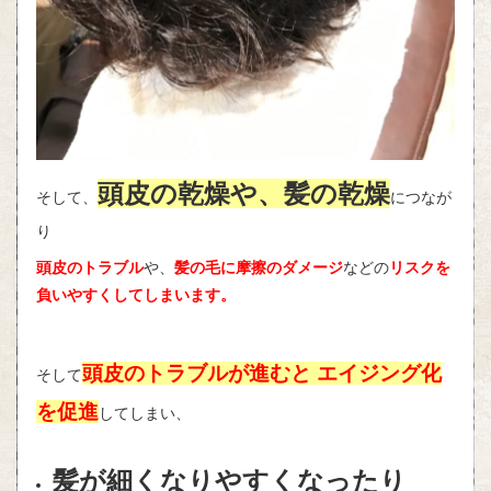
頭皮の乾燥や、髪の乾燥
そして、
につなが
り
頭皮のトラブル
や、
髪の毛に摩擦のダメージ
などの
リスクを
負いやすくしてしまいます。
頭皮のトラブルが進むと エイジング化
そして
を促進
してしまい、
髪が細くなりやすくなったり