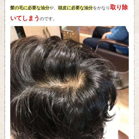
取り除
髪の毛に必要な油分
や、
頭皮に必要な油分
をかなり
いてしまう
のです。