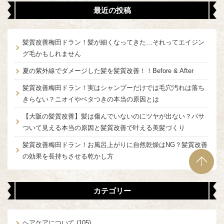
最近の投稿
髪質改善梅田ドラン！髪が細くなってきた…それってエイジン
グ毛かもしれません
夏の紫外線でダメージした髪を髪質改善！！Before & After
髪質改善梅田ドラン！実はシャンプーだけでは毛穴汚れは落ち
きらない？ニオイやベタつきの本当の原因とは
【大阪の髪質改善】髪は傷んでいないのにツヤが出ない？パサ
ついて見える本当の原因と髪質改善で叶える美髪づくり
髪質改善梅田ドラン！お風呂上がりに自然乾燥はNG？髪質改善
の効果を長持ちさせる乾かし方
カテゴリー
ヘアケアについて
(105)