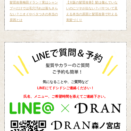
髪質改善梅田ドラン！実はシャン
【大阪の髪質改善】髪は傷んでいな
プーだけでは毛穴汚れは落ちきら
いのにツヤが出ない？パサついて見
ない？ニオイやベタつきの本当の
える本当の原因と髪質改善で叶える
原因とは
美髪づくり
気になることや、ご質問など
LINEにてドシドシご連絡ください！
氏名、メニュー、ご希望時間を添えて
ご連絡下さい。