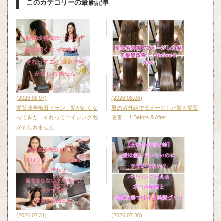
このカテゴリーの最新記事
(2026.08.07)
(2026.08.06)
髪質改善梅田ドラン！髪が細くな
夏の紫外線でダメージした髪を髪質
ってきた…それってエイジング毛
改善！！Before & After
かもしれません
(2026.07.31)
(2026.07.30)