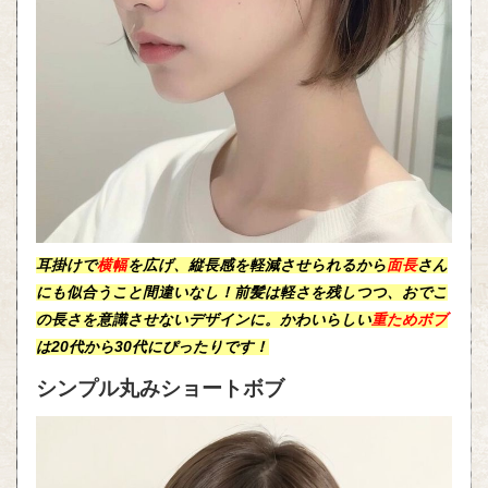
耳掛けで
横幅
を広げ、縦長感を軽減させられるから
面長
さん
にも似合うこと間違いなし！前髪は軽さを残しつつ、おでこ
の長さを意識させないデザインに。かわいらしい
重ためボブ
は20代から30代にぴったりです！
シンプル丸みショートボブ