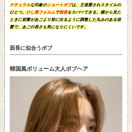
ナチュラル
な印象の
ショートボブ
は、王道愛されスタイルの
ひとつ。
ひし形フォルム
で
面長
をカバーできる。横から見た
ときに前髪があごより前に出るように調整した丸みのある前
髪で、あごの長さも気になりにくいです。
面長に似合うボブ
韓国風ボリューム大人ボブヘア