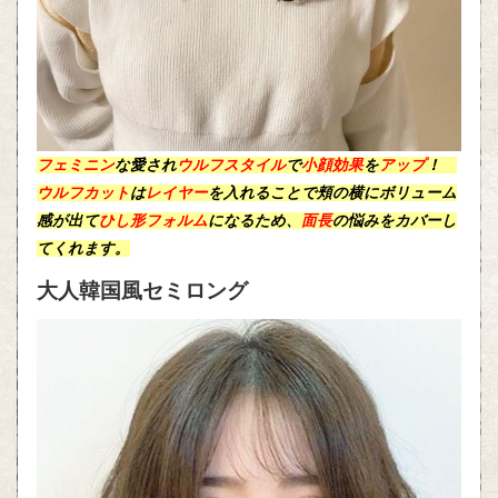
フェミニン
な愛され
ウルフスタイル
で
小顔効果
を
アップ
！
ウルフカット
は
レイヤー
を入れることで
頬
の横に
ボリューム
感
が出て
ひし形フォルム
になるため、
面長
の悩みをカバーし
てくれます。
大人韓国風セミロング