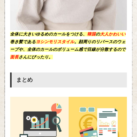
全体に
大きい
ゆるめの
カール
をつける、
韓国
の
大人かわいい
巻き髪である
ヨシンモリスタイル
。顔周りの
リバース
の
ウェ
ーブ
や、全体の
カール
の
ボリューム感
で目線が分散するので
面長
さん
にぴったり。
まとめ