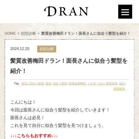
HOME
>
顔型診断
>
髪質改善梅田ドラン！面長さんに似合う髪型を紹介！
2024.12.20
顔型診断
髪質改善梅田ドラン！面長さんに似合う髪型を
紹介！
Tag
面長に似合う髪型
,
面長
,
似合う髪型
,
髪質改善梅田
,
くせ毛 うねり 髪質改善
,
悩み
,
髪質改善
.
こんにちは！
今回は面長さんに似合う髪型を紹介していきます！
面長さんは必見！
これを見て自分に似合う髪型を見つけましょう。
↓↓↓こちらもおすすめ↓↓↓