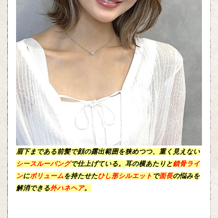
眉下まである前髪で顔の露出範囲を狭めつつ、
重く
見えない
シースルーバング
で仕上げている。耳の横あたりと
鎖骨ライ
ン
に
ボリューム
を持たせた
ひし形シルエット
で
面長
の悩みを
解消できる
外ハネヘア
。