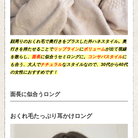
顔周りのおくれ毛で奥行きをプラスした
外ハネスタイル
。奥
行きを持たせることで
リップライン
に
ボリューム
が出て視線
を散らし、
面長
に似合うセミロングに。
コンサバスタイル
に
も合う、
大人
で
ナチュラル
なスタイルなので、30代から40代
の女性におすすめです！
面長に似合うロング
おくれ毛たっぷり耳かけロング