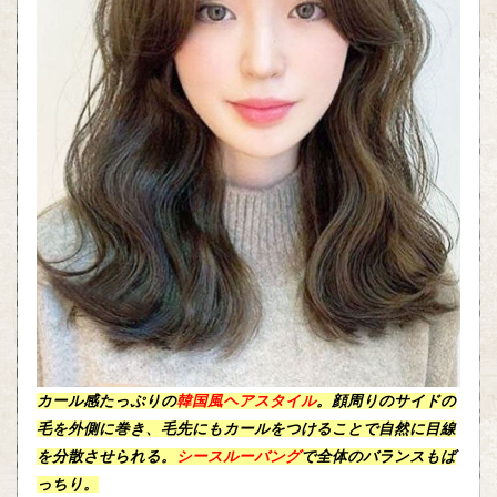
カール感
たっぷりの
韓国風ヘアスタイル
。顔周りのサイドの
毛を
外側
に巻き、
毛先
にも
カール
をつけることで自然に目線
を分散させられる。
シースルーバング
で全体のバランスもば
っちり。