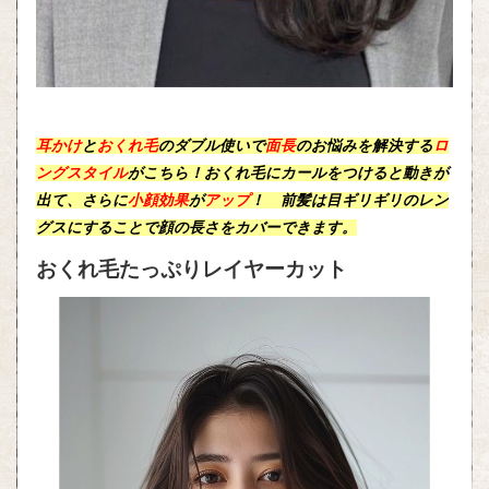
耳かけ
と
おくれ毛
のダブル使いで
面長
のお悩みを解決する
ロ
ングスタイル
がこちら！おくれ毛に
カール
をつけると動きが
出て、さらに
小顔効果
が
アップ
！ 前髪は目ギリギリのレン
グスにすることで顔の長さをカバーできます。
おくれ毛たっぷりレイヤーカット