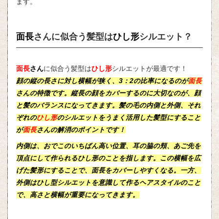
ます。
面長
さんに似合う髪型は
ひし形
シルエット？
面長
さん
に似合う髪型は
ひし形
シルエットが最適です！
顔の
縦
の長さに対し
横幅
が狭く、3：2の比率になるのが
面長
さんの特徴です。縦長の顔をカバーするのに大切なのが、顔
と髪のバランスになってきます。髪の毛の
内側
と
外側
、それ
ぞれの
ひし形
のシルエットをうまく活用した髪型にすること
が
面長
さんの解消のポイントです！
内側
は、おでこのいちばん高い位置、耳の脇の頬、あご先を
頂点にして作られるひし形のことを指します。この横幅を広
げた髪形にすることで、面長をカバーしやすくなる。一方、
外側はひし型シルエットを意識して作るヘアスタイルのこと
で、高さと横幅が重要になってきます。