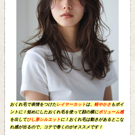
おくれ毛
で表情をつけた
レイヤーカット
は、
軽やかさ
もポイ
ントに！短めにした
おくれ毛
を使って顔の横に
ボリューム感
を出して
ひし形シルエット
に！おくれ毛は動きがあるとこな
れ感が出るので、
コテ
で巻くのがオススメです！