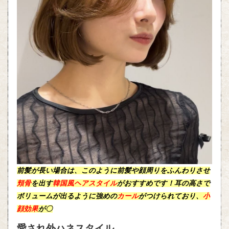
前髪が長い場合は、このように前髪や顔周りをふんわりさせ
頬骨
を出す
韓国風ヘアスタイル
がおすすめです！耳の高さで
ボリュームが出るように強めの
カール
がつけられており、
小
顔効果
が〇
愛され外ハネスタイル