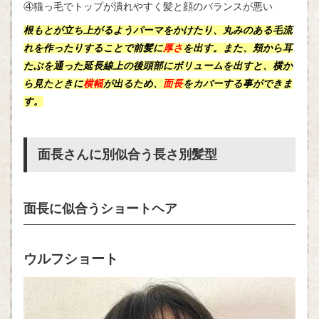
④猫っ毛でトップが潰れやすく髪と顔のバランスが悪い
根もとが立ち上がるようパーマをかけたり、丸みのある毛流
れを作ったりすることで
前髪
に
厚さ
を出す。また、頬から耳
たぶを通った延長線上の後頭部にボリュームを出すと、横か
ら見たときに
横幅
が出るため、
面長
をカバーする事ができま
す。
面長さんに別似合う長さ別髪型
面長に似合うショートヘア
ウルフショート