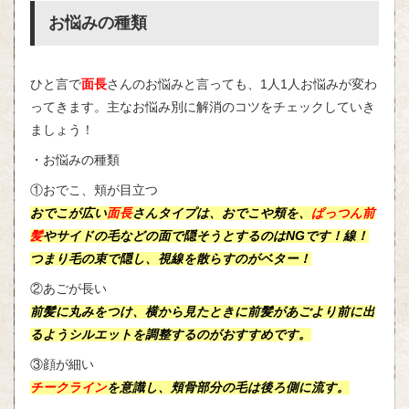
お悩みの種類
ひと言で
面長
さんのお悩みと言っても、1人1人お悩みが変わ
ってきます。主なお悩み別に解消のコツをチェックしていき
ましょう！
・お悩みの種類
①おでこ、頬が目立つ
おでこが広い
面長
さんタイプは、おでこや頬を、
ぱっつん前
髪
やサイドの毛などの面で隠そうとするのはNGです！線！
つまり毛の束で隠し、視線を散らすのがベター！
②あごが長い
前髪に丸みをつけ、横から見たときに前髪があごより前に出
るようシルエットを調整するのがおすすめです。
③顔が細い
チークライン
を意識し、頬骨部分の毛は後ろ側に流す。