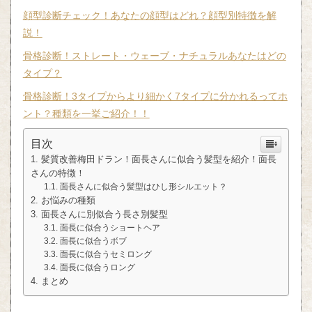
顔型診断チェック！あなたの顔型はどれ？顔型別特徴を解
説！
骨格診断！ストレート・ウェーブ・ナチュラルあなたはどの
タイプ？
骨格診断！3タイプからより細かく7タイプに分かれるってホ
ント？種類を一挙ご紹介！！
目次
髪質改善梅田ドラン！面長さんに似合う髪型を紹介！面長
さんの特徴！
面長さんに似合う髪型はひし形シルエット？
お悩みの種類
面長さんに別似合う長さ別髪型
面長に似合うショートヘア
面長に似合うボブ
面長に似合うセミロング
面長に似合うロング
まとめ