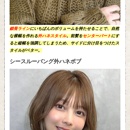
鎖骨ライン
にいちばんのボリュームを持たせることで、自然
な横幅を作れる
外ハネスタイル
。
前髪
を
センターパート
にす
ると
縦幅
を強調してしまうため、サイドに分け目をつけたス
タイルがベター。
シースルーバング外ハネボブ