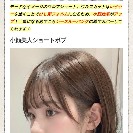
モードなイメージのウルフショート。ウルフカットは
レイヤ
ー
を施すことで
ひし形フォルム
になるため、
小顔効果
が
アッ
プ
！ 気になるおでこも
シースルーバング
の
線
でカバーして
くれます！
小顔美人ショートボブ