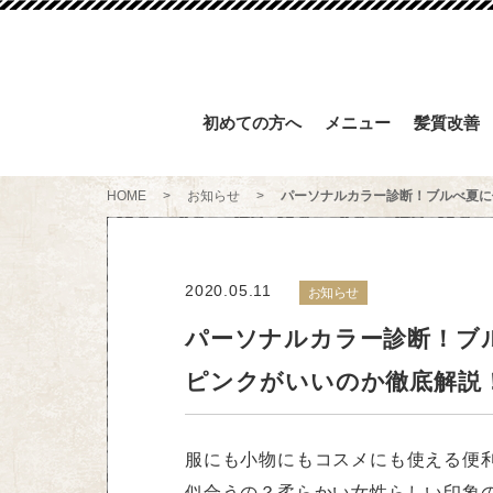
初めての方へ
メニュー
髪質改善
HOME
>
お知らせ
>
パーソナルカラー診断！ブルべ夏に
2020.05.11
お知らせ
パーソナルカラー診断！ブ
ピンクがいいのか徹底解説
服にも小物にもコスメにも使える便
似合うの？柔らかい女性らしい印象