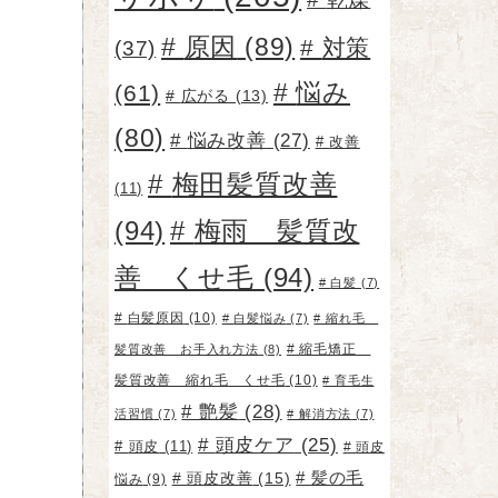
原因
(89)
対策
(37)
悩み
(61)
広がる
(13)
(80)
悩み改善
(27)
改善
梅田髪質改善
(11)
(94)
梅雨 髪質改
善 くせ毛
(94)
白髪
(7)
白髪原因
(10)
白髪悩み
(7)
縮れ毛
縮毛矯正
髪質改善 お手入れ方法
(8)
髪質改善 縮れ毛 くせ毛
(10)
育毛生
艶髪
(28)
活習慣
(7)
解消方法
(7)
頭皮ケア
(25)
頭皮
(11)
頭皮
頭皮改善
(15)
髪の毛
悩み
(9)