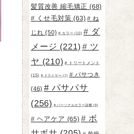
髪質改善 縮毛矯正
(68)
くせ毛対策
(63)
ね
ダ
じれ
(50)
カラー
(10)
メージ
(221)
ツ
ヤ
(210)
トリートメント
パサつき
(15)
ドライヤー
(7)
パサパサ
(46)
(256)
パーソナルカラー診断
(8)
ボ
ヘアケア
(65)
サボサ
(205)
乾燥