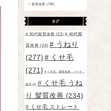
髪質改善
(785)
タグ
30代髪質改善
(22)
40代髪
うねり
質改善
(24)
(277)
くせ毛
(271)
くせ毛 髪質改善 パーマ
くせ毛 うね
髪型
(8)
り 髪質改善
(234)
くせ毛 ストレート