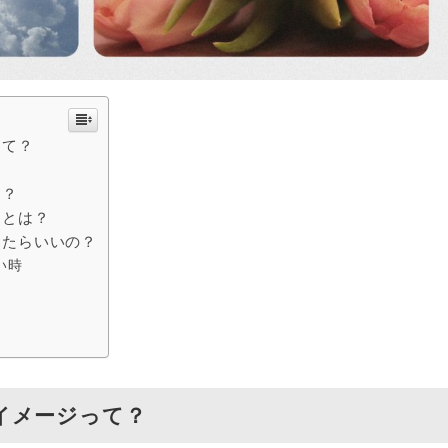
って？
は？
クとは？
けたらいいの？
い時
イメージって？