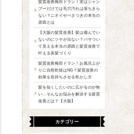
髪質改善梅田ドラン！実はシャン
プーだけでは毛穴汚れは落ちきら
ない？ニオイやベタつきの本当の
原因とは
【大阪の髪質改善】髪は傷んでい
ないのにツヤが出ない？パサつい
て見える本当の原因と髪質改善で
叶える美髪づくり
髪質改善梅田ドラン！お風呂上が
りに自然乾燥はNG？髪質改善の
効果を長持ちさせる乾かし方
髪を短くしたいのに広がるのが怖
い…そんなお悩みを解決する髪質
改善とは？【大阪】
カテゴリー