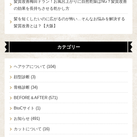
髪質改善梅田ドラン！お風呂上がりに自然乾燥はNG？髪質改善
の効果を長持ちさせる乾かし方
髪を短くしたいのに広がるのが怖い…そんなお悩みを解決する
髪質改善とは？【大阪】
カテゴリー
ヘアケアについて
(104)
顔型診断
(3)
骨格診断
(34)
BEFORE＆AFTER
(571)
BtoCサイト
(1)
お知らせ
(491)
カットについて
(16)