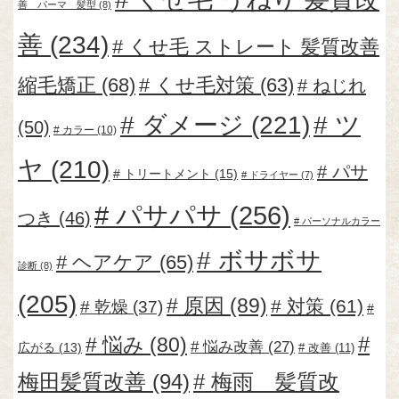
善 パーマ 髪型
(8)
善
(234)
くせ毛 ストレート 髪質改善
縮毛矯正
(68)
くせ毛対策
(63)
ねじれ
ダメージ
(221)
ツ
(50)
カラー
(10)
ヤ
(210)
パサ
トリートメント
(15)
ドライヤー
(7)
パサパサ
(256)
つき
(46)
パーソナルカラー
ボサボサ
ヘアケア
(65)
診断
(8)
(205)
原因
(89)
対策
(61)
乾燥
(37)
悩み
(80)
悩み改善
(27)
広がる
(13)
改善
(11)
梅田髪質改善
(94)
梅雨 髪質改