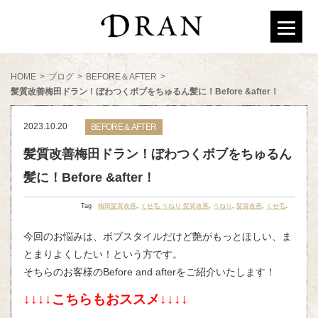
HOME
>
ブログ
>
BEFORE＆AFTER
>
髪質改善梅田ドラン！ぼわつくボブをちゅるん髪に！Before &after！
2023.10.20
BEFORE＆AFTER
髪質改善梅田ドラン！ぼわつくボブをちゅるん
髪に！Before &after！
Tag
梅田髪質改善
,
くせ毛 うねり 髪質改善
,
うねり
,
髪質改善
,
くせ毛
.
今回のお悩みは、ボブスタイルだけど艶がもっとほしい、ま
とまりよくしたい！という方です。
そちらのお客様のBefore and afterをご紹介いたします！
↓↓↓↓こちらもおススメ↓↓↓↓