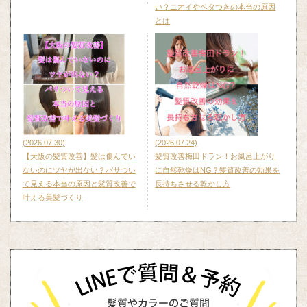
い？ニオイやベタつきの本当の原因
とは
(2026.07.30)
(2026.07.24)
【大阪の髪質改善】髪は傷んでい
髪質改善梅田ドラン！お風呂上がり
ないのにツヤが出ない？パサつい
に自然乾燥はNG？髪質改善の効果を
て見える本当の原因と髪質改善で
長持ちさせる乾かし方
叶える美髪づくり