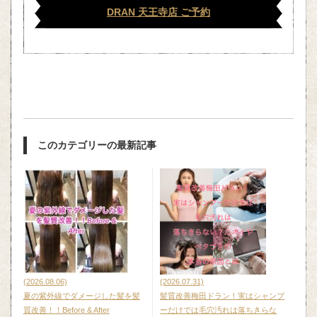
DRAN 天王寺店 ご予約
このカテゴリーの最新記事
(2026.08.06)
(2026.07.31)
夏の紫外線でダメージした髪を髪
髪質改善梅田ドラン！実はシャンプ
質改善！！Before & After
ーだけでは毛穴汚れは落ちきらな