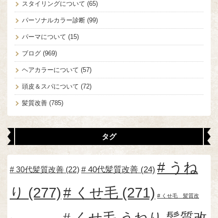
スタイリングについて
(65)
パーソナルカラー診断
(99)
パーマについて
(15)
ブログ
(969)
ヘアカラーについて
(57)
頭皮＆スパについて
(72)
髪質改善
(785)
タグ
うね
30代髪質改善
(22)
40代髪質改善
(24)
り
(277)
くせ毛
(271)
くせ毛 髪質改
くせ毛 うねり 髪質改