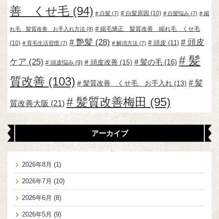
善 くせ毛
(94)
白髪原因
(10)
白髪
(7)
白髪悩み
(7)
縮
縮毛矯正 髪質改善 縮れ毛 くせ毛
れ毛 髪質改善 お手入れ方法
(8)
艶髪
(28)
頭皮
頭皮
(11)
(10)
育毛生活習慣
(7)
解消方法
(7)
髪
ケア
(25)
頭皮改善
(15)
髪の毛
(16)
頭皮悩み
(9)
質改善
(103)
髪
髪質改善 くせ毛 お手入れ
(13)
髪質改善梅田
(95)
質改善大阪
(21)
アーカイブ
2026年8月
(1)
2026年7月
(10)
2026年6月
(8)
2026年5月
(9)