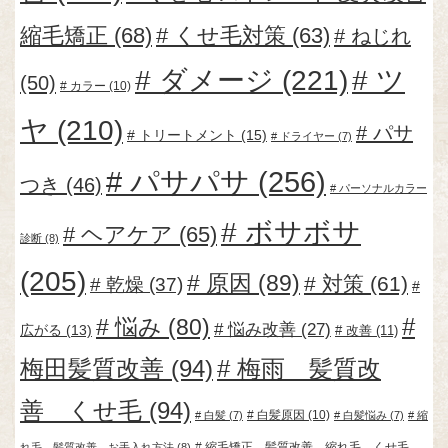
縮毛矯正
(68)
くせ毛対策
(63)
ねじれ
ダメージ
(221)
ツ
(50)
カラー
(10)
ヤ
(210)
パサ
トリートメント
(15)
ドライヤー
(7)
パサパサ
(256)
つき
(46)
パーソナルカラー
ボサボサ
ヘアケア
(65)
診断
(8)
(205)
原因
(89)
対策
(61)
乾燥
(37)
悩み
(80)
悩み改善
(27)
広がる
(13)
改善
(11)
梅田髪質改善
(94)
梅雨 髪質改
善 くせ毛
(94)
白髪原因
(10)
白髪
(7)
白髪悩み
(7)
縮
縮毛矯正 髪質改善 縮れ毛 くせ毛
れ毛 髪質改善 お手入れ方法
(8)