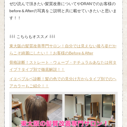
ぜひ読んで頂きたい髪質改善についてや
DRAN
でのお客様の
before
＆
After
の写真をご説明と共に載せていきたいと思いま
す！！
⇩⇩⇩ こちらもオススメ ⇩⇩⇩
東大阪の髪質改善専門サロン！自分では見えない後ろ姿だか
らこそ綺麗にしたい！！お客様のBefore＆After
骨格診断！ストレート・ウェーブ・ナチュラルあなたは何タ
イプ？タイプ別で徹底解説！！
イエベブルベ診断！髪の色での見分け方からタイプ別でのヘ
アカラーもご紹介！！