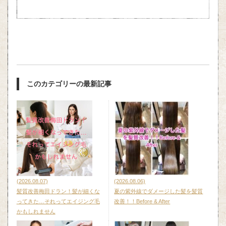
このカテゴリーの最新記事
(2026.08.07)
(2026.08.06)
髪質改善梅田ドラン！髪が細くな
夏の紫外線でダメージした髪を髪質
ってきた…それってエイジング毛
改善！！Before & After
かもしれません