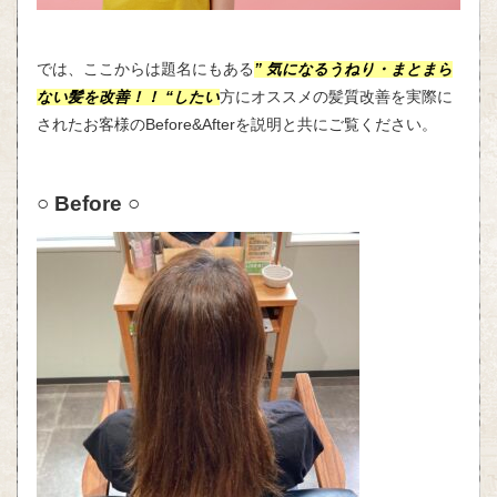
では、ここからは題名にもある
”
気になるうねり・まとまら
ない髪を改善！！
“したい
方にオススメの髪質改善を実際に
されたお客様の
Before&After
を説明と共にご覧ください。
○ Before ○