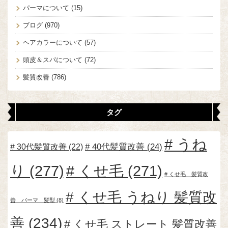
パーマについて
(15)
ブログ
(970)
ヘアカラーについて
(57)
頭皮＆スパについて
(72)
髪質改善
(786)
タグ
うね
30代髪質改善
(22)
40代髪質改善
(24)
り
(277)
くせ毛
(271)
くせ毛 髪質改
くせ毛 うねり 髪質改
善 パーマ 髪型
(8)
善
(234)
くせ毛 ストレート 髪質改善