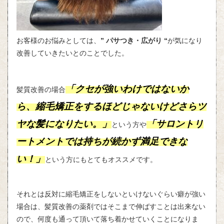
お客様のお悩みとしては、
” パサつき・広がり
“
が気になり
改善していきたいとのことでした。
「クセが強いわけではないか
髪質改善の場合
ら、縮毛矯正をするほどじゃないけどさらツ
ヤな髪になりたい。」
「サロントリ
という方や
ートメントでは持ちが続かず満足できな
い！」
という方にもとてもオススメです。
それとは反対に縮毛矯正をしないといけないぐらい癖が強い
場合は、髪質改善の薬剤ではそこまで伸ばすことは出来ない
ので、何度も通って頂いて落ち着かせていくことになりま