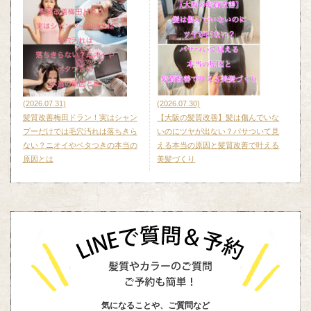
(2026.07.31)
(2026.07.30)
髪質改善梅田ドラン！実はシャン
【大阪の髪質改善】髪は傷んでいな
プーだけでは毛穴汚れは落ちきら
いのにツヤが出ない？パサついて見
ない？ニオイやベタつきの本当の
える本当の原因と髪質改善で叶える
原因とは
美髪づくり
気になることや、ご質問など