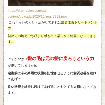
https://dran-salon.com/wp-
content/uploads/2020/10/img_5232.mov
これぐらいのくせ・広がりであれば
髪質改善トリートメント
の
初めての施術でも収まり感も出て柔らかく綺麗になってきま
す。
髪の毛は元の髪に戻ろうという力
ですがやはり
が働いてしまうため、
定期的に今の綺麗な状態を記憶させるように髪質改善を続け
てあげて
良い状態を維持し続けてあげることもとても大切
になってき
ます。