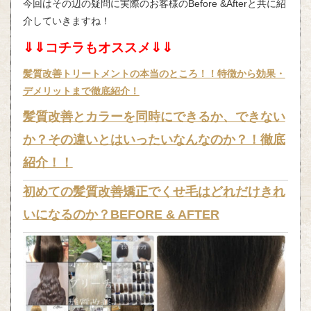
今回はその辺の疑問に実際のお客様のBefore &Afterと共に紹
介していきますね！
⇓⇓コチラもオススメ⇓⇓
髪質改善トリートメントの本当のところ！！特徴から効果・
デメリットまで徹底紹介！
髪質改善とカラーを同時にできるか、できない
か？その違いとはいったいなんなのか？！徹底
紹介！！
初めての髪質改善矯正でくせ毛はどれだけきれ
いになるのか？BEFORE & AFTER