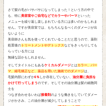
さて髪の毛がパサパサになってしまった！という方の中で
も、特に
美容室やご自宅などでカラーやパーマ
といった
メニューを繰り返し楽しまれている方には多いのかもしれま
せん。ですが美容室では、もちろんなるべくのダメージが出
ないように
美容師さんも気を使ってくれていることだと思うので、薬剤
処置後の
トリートメントやデトックス
などをきっちりしても
らっている方には
話かもしれません。
無縁な
そしてタイトルにもある
ケミカルダメージ
とは
カラー、パー
マ、縮毛矯正など、薬品を用いた施術でのダメージ
は、
毛髪内部にわずか
6％
しか存在していない、
油分層に負担を
かけて行ってしまう
のです。そしてその油分層は髪の細胞同
士を
つなぎ合わせるいわば
接着剤
のような働きをしていてダメー
ジがかさみ、この油分層が減少してしまうことで