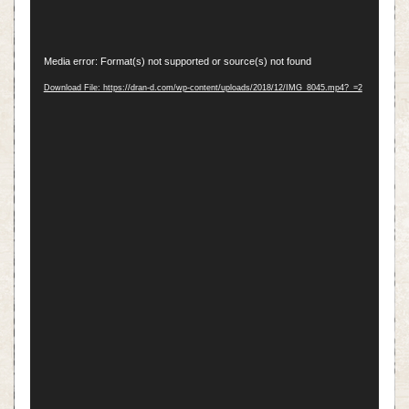
動
Media error: Format(s) not supported or source(s) not found
画
Download File: https://dran-d.com/wp-content/uploads/2018/12/IMG_8045.mp4?_=2
プ
レ
ー
ヤ
ー