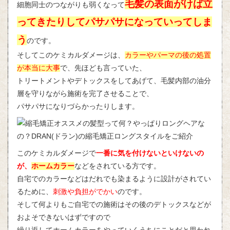
毛髪の表面がけば立
細胞同士のつながりも弱くなって
ってきたりしてパサパサになっていってしま
う
のです。
そしてこのケミカルダメージは、
カラーやパーマの後の処置
が本当に大事
で、先ほども言っていた、
トリートメントやデトックスをしてあげて、毛髪内部の油分
層を守りながら施術を完了させることで、
パサパサになりづらかったりします。
このケミカルダメージで
一番に気を付けないといけないの
が、
ホームカラー
などをされている方です。
自宅でのカラーなどはだれでも染まるように設計がされてい
るために、
刺激や負担がでかい
のです。
そして何よりもご自宅での施術はその後のデトックスなどが
およそできないはずですので