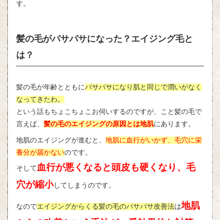
す。
髪の毛がパサパサになった？エイジング毛と
は？
髪の毛が年齢とともに
パサパサになり肌と同じで潤いがなく
なってきたわ。
という話もちょこちょこお伺いするのですが、こと髪の毛で
言えば、
髪の毛のエイジングの原因とは地肌
にあります。
地肌のエイジングが進むと、
地肌に血行がいかず、毛穴に栄
養分が届かない
のです。
血行が悪くなると頭皮も硬くなり、毛
そして
穴が縮小
してしまうのです。
地肌
なので
エイジングからくる髪の毛のパサパサ改善法
は