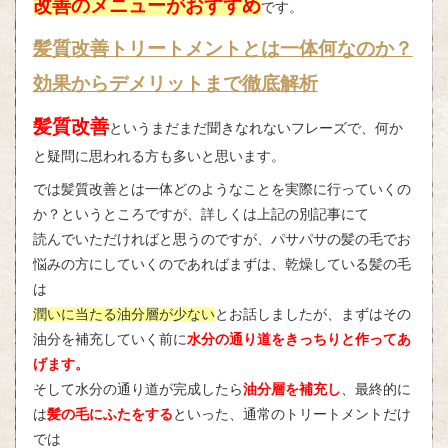
改善のメニューがおすすめ
です。
髪
質改善トリートメントとは一体何なのか？
効果からデメリットまで徹底解析
髪質改善
というまだまだ聞きなれないフレーズで、何か
と疑問に思われる方も多いと思います。
では髪質改善とは一体どのようなことを実際に行っていくの
か？というところですが、詳しくは上記の別記事にて
読んでいただければと思うのですが、パサパサの髪の毛でお
悩みの方にしていくのであればまずは、乾燥している髪の毛
は
潤いに当たる油分層が少ない
とお話しましたが、まずはその
油分を補充していく前に
水分の通り道をきっちりと作ってあ
げます。
そして水分の通り道が完成したら
油分層を補充し
、最終的に
は
髪の毛にふたをする
といった、通常のトリートメントだけ
では