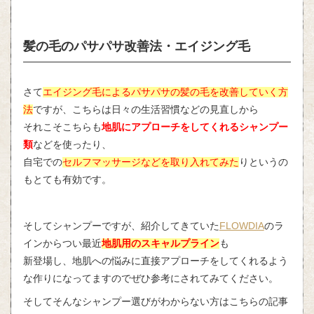
髪の毛のパサパサ改善法・エイジング毛
さて
エイジング毛によるパサパサの髪の毛を改善していく方
法
ですが、こちらは日々の生活習慣などの見直しから
それこそこちらも
地肌にアプローチをしてくれるシャンプー
類
などを使ったり、
自宅での
セルフマッサージなどを取り入れてみた
りというの
もとても有効です。
そしてシャンプーですが、紹介してきていた
FLOWDIA
のラ
インからつい最近
地肌用のスキャルプライン
も
新登場し、地肌への悩みに直接アプローチをしてくれるよう
な作りになってますのでぜひ参考にされてみてください。
そしてそんなシャンプー選びがわからない方はこちらの記事