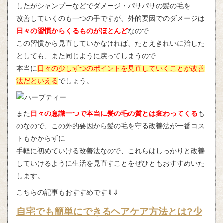
したがシャンプーなどでダメージ・パサパサの髪の毛を
改善していくのも一つの手ですが、外的要因でのダメージは
日々の習慣からくるものがほとんど
なので
この習慣から見直していかなければ、たとえきれいに治した
としても、また同じように戻ってしまうので
本当に
日々の少しずつのポイントを見直していくことが改善
法だといえる
でしょう。
また
日々の意識一つで本当に髪の毛の質とは変わってくる
も
のなので、この外的要因から髪の毛を守る改善法が一番コス
トもかからずに
手軽に初めていける改善法なので、これらはしっかりと改善
していけるように生活を見直すことをぜひともおすすめいた
します。
こちらの記事もおすすめです⇓⇓
自宅でも簡単にできるヘアケア方法とは?少