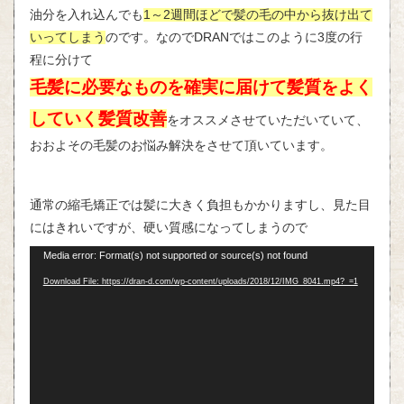
油分を入れ込んでも
1～2週間ほどで髪の毛の中から抜け出て
いってしまう
のです。なのでDRANではこのように3度の行
程に分けて
毛髪に必要なものを確実に届けて髪質をよく
していく髪質改善
をオススメさせていただいていて、
おおよその毛髪のお悩み解決をさせて頂いています。
通常の縮毛矯正では髪に大きく負担もかかりますし、見た目
にはきれいですが、硬い質感になってしまうので
動
Media error: Format(s) not supported or source(s) not found
画
Download File: https://dran-d.com/wp-content/uploads/2018/12/IMG_8041.mp4?_=1
プ
レ
ー
ヤ
ー