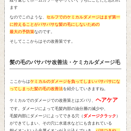
繰り返してホームカラーをやっていくうちにことだと思われ
ます
なのでこのような、
セルフでのケミカルダメージはまず第一
に控えることがパサパサな髪の毛にしないための
最大の予防策
なのです。
そしてここからはその改善策です。
髪の毛のパサパサ改善法・ケミカルダメージ毛
ここからは
ケミカルのダメージを負ってしまいパサパサにな
ってしまった髪の毛の改善法
を紹介していきますね。
ヘアケア
ケミカルでのダメージでの改善策とはズバリ、
です。ダメージによって毛髪内部の油分層の減少や、
毛髪内部にダメージによってできる穴（
ダメージクラック
）
ができてしまい、その穴に水道水などにも含まれている
銅イオンという金属イオンが入り込んでいき、
パサつきや、