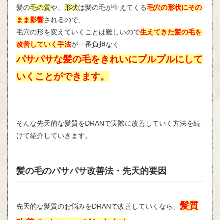
髪の
毛の質
や、
形状
は髪の毛が生えてくる
毛穴の形状にその
まま影響
されるので、
毛穴の形を変えていくことは難しいので
生えてきた髪の毛を
改善していく手法
が一番負担なく
パサパサな髪の毛をきれいにプルプルにして
いくことができます。
そんな先天的な髪質をDRANで実際に改善していく方法を続
けて紹介していきます。
髪の毛のパサパサ改善法・先天的要因
髪質
先天的な髪質のお悩みをDRANで改善していくなら、