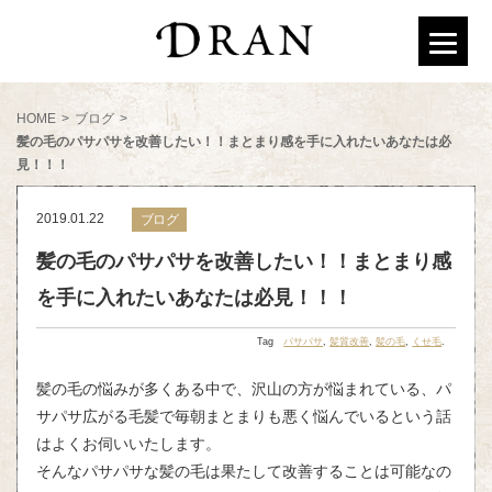
HOME
>
ブログ
>
髪の毛のパサパサを改善したい！！まとまり感を手に入れたいあなたは必
見！！！
2019.01.22
ブログ
髪の毛のパサパサを改善したい！！まとまり感
を手に入れたいあなたは必見！！！
Tag
パサパサ
,
髪質改善
,
髪の毛
,
くせ毛
.
髪の毛の悩みが多くある中で、沢山の方が悩まれている、パ
サパサ広がる毛髪で毎朝まとまりも悪く悩んでいるという話
はよくお伺いいたします。
そんなパサパサな髪の毛は果たして改善することは可能なの