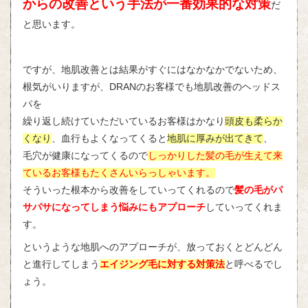
からの改善という手法が一番効果的な対策
だ
と思います。
ですが、地肌改善とは結果がすぐにはなかなかでないため、
根気がいりますが、DRANのお客様でも地肌改善のヘッドス
パを
繰り返し続けていただいているお客様はかなり
頭皮も柔らか
くなり
、血行もよくなってくると
地肌に厚みが出てきて
、
毛穴が健康になってくるので
しっかりした髪の毛が生えて来
ているお客様もたくさんいらっしゃいます。
そういった根本から改善をしていってくれるので
髪の毛がパ
サパサになってしまう悩みにもアプローチ
していってくれま
す。
というような地肌へのアプローチが、放っておくとどんどん
と進行してしまう
エイジング毛に対する対策法
と呼べるでし
ょう。