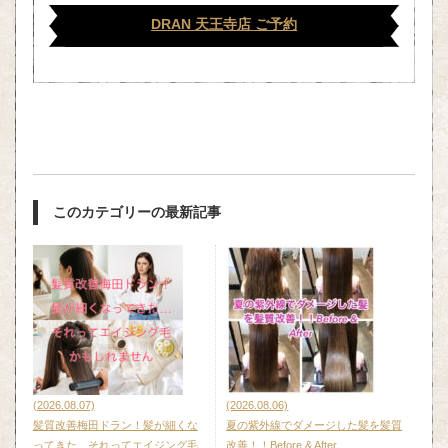
DRAN 天王寺店 ご予約
このカテゴリーの最新記事
(2026.08.07)
(2026.08.06)
髪質改善梅田ドラン！髪が細くな
夏の紫外線でダメージした髪を髪質
ってきた…それってエイジング毛
改善！！Before & After