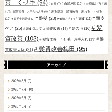
善 くせ毛
(94)
白髪原因
(10)
白髪
(7)
白髪悩み
(7)
縮
縮毛矯正 髪質改善 縮れ毛 くせ毛
れ毛 髪質改善 お手入れ方法
(8)
艶髪
(28)
頭皮
頭皮
(11)
(10)
育毛生活習慣
(7)
解消方法
(7)
髪
ケア
(25)
頭皮改善
(15)
髪の毛
(16)
頭皮悩み
(9)
質改善
(103)
髪
髪質改善 くせ毛 お手入れ
(13)
髪質改善梅田
(95)
質改善大阪
(21)
アーカイブ
2026年8月
(2)
2026年7月
(10)
2026年6月
(8)
2026年5月
(9)