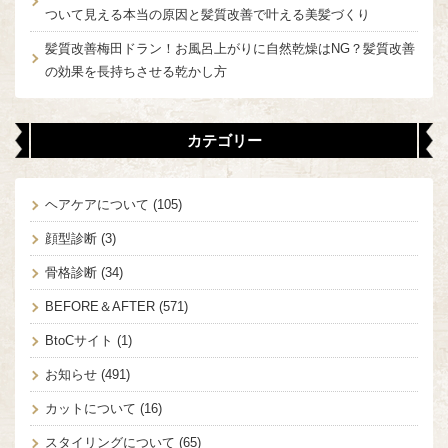
ついて見える本当の原因と髪質改善で叶える美髪づくり
髪質改善梅田ドラン！お風呂上がりに自然乾燥はNG？髪質改善
の効果を長持ちさせる乾かし方
カテゴリー
ヘアケアについて
(105)
顔型診断
(3)
骨格診断
(34)
BEFORE＆AFTER
(571)
BtoCサイト
(1)
お知らせ
(491)
カットについて
(16)
スタイリングについて
(65)