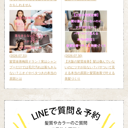
かもしれません
(2026.07.31)
(2026.07.30)
髪質改善梅田ドラン！実はシャン
【大阪の髪質改善】髪は傷んでいな
プーだけでは毛穴汚れは落ちきら
いのにツヤが出ない？パサついて見
ない？ニオイやベタつきの本当の
える本当の原因と髪質改善で叶える
原因とは
美髪づくり