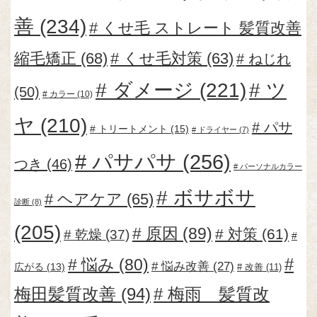
善
(234)
くせ毛 ストレート 髪質改善
縮毛矯正
(68)
くせ毛対策
(63)
ねじれ
ダメージ
(221)
ツ
(50)
カラー
(10)
ヤ
(210)
パサ
トリートメント
(15)
ドライヤー
(7)
パサパサ
(256)
つき
(46)
パーソナルカラー
ボサボサ
ヘアケア
(65)
診断
(8)
(205)
原因
(89)
対策
(61)
乾燥
(37)
悩み
(80)
悩み改善
(27)
広がる
(13)
改善
(11)
梅田髪質改善
(94)
梅雨 髪質改