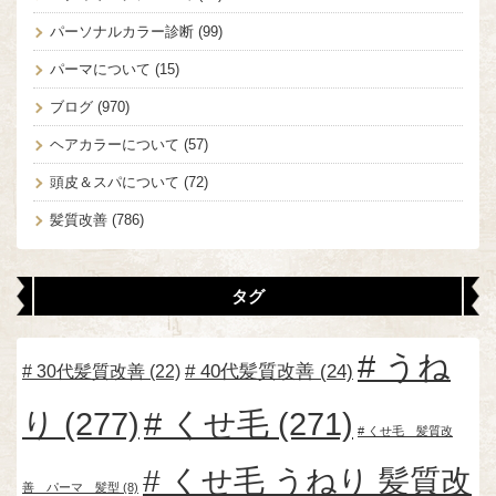
パーソナルカラー診断
(99)
パーマについて
(15)
ブログ
(970)
ヘアカラーについて
(57)
頭皮＆スパについて
(72)
髪質改善
(786)
タグ
うね
30代髪質改善
(22)
40代髪質改善
(24)
り
(277)
くせ毛
(271)
くせ毛 髪質改
くせ毛 うねり 髪質改
善 パーマ 髪型
(8)