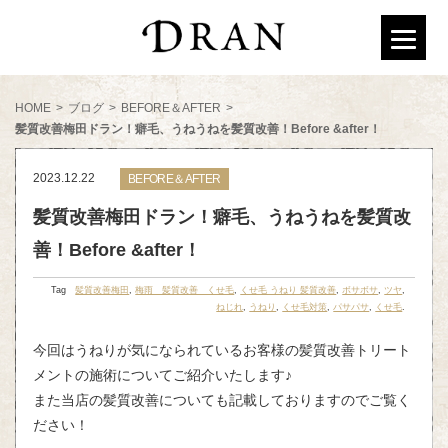
HOME
>
ブログ
>
BEFORE＆AFTER
>
髪質改善梅田ドラン！癖毛、うねうねを髪質改善！Before &after！
2023.12.22
BEFORE＆AFTER
髪質改善梅田ドラン！癖毛、うねうねを髪質改
善！Before &after！
Tag
髪質改善梅田
,
梅雨 髪質改善 くせ毛
,
くせ毛 うねり 髪質改善
,
ボサボサ
,
ツヤ
,
ねじれ
,
うねり
,
くせ毛対策
,
パサパサ
,
くせ毛
.
今回はうねりが気になられているお客様の髪質改善トリート
メントの施術についてご紹介いたします♪
また当店の髪質改善についても記載しておりますのでご覧く
ださい！