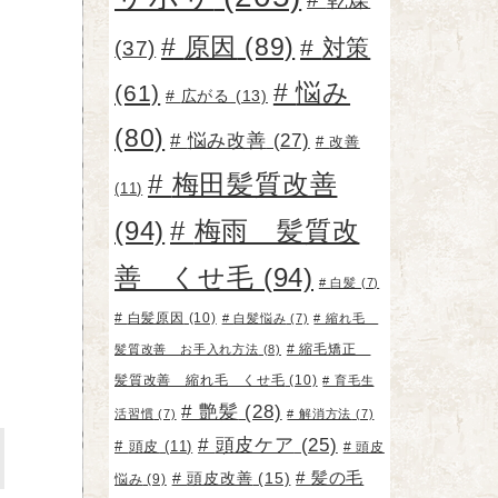
原因
(89)
対策
(37)
悩み
(61)
広がる
(13)
(80)
悩み改善
(27)
改善
梅田髪質改善
(11)
(94)
梅雨 髪質改
善 くせ毛
(94)
白髪
(7)
白髪原因
(10)
白髪悩み
(7)
縮れ毛
縮毛矯正
髪質改善 お手入れ方法
(8)
髪質改善 縮れ毛 くせ毛
(10)
育毛生
艶髪
(28)
活習慣
(7)
解消方法
(7)
頭皮ケア
(25)
頭皮
(11)
頭皮
頭皮改善
(15)
髪の毛
悩み
(9)