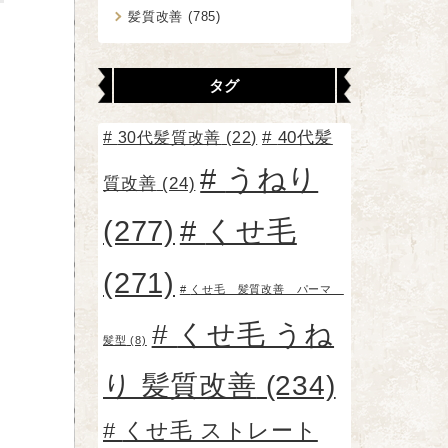
髪質改善
(785)
タグ
30代髪質改善
(22)
40代髪
うねり
質改善
(24)
(277)
くせ毛
(271)
くせ毛 髪質改善 パーマ
くせ毛 うね
髪型
(8)
り 髪質改善
(234)
くせ毛 ストレート