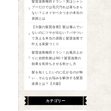
髪質改善梅田ドラン！実はシャン
プーだけでは毛穴汚れは落ちきら
ない？ニオイやベタつきの本当の
原因とは
【大阪の髪質改善】髪は傷んでい
ないのにツヤが出ない？パサつい
て見える本当の原因と髪質改善で
叶える美髪づくり
髪質改善梅田ドラン！お風呂上が
りに自然乾燥はNG？髪質改善の
効果を長持ちさせる乾かし方
髪を短くしたいのに広がるのが怖
い…そんなお悩みを解決する髪質
改善とは？【大阪】
カテゴリー