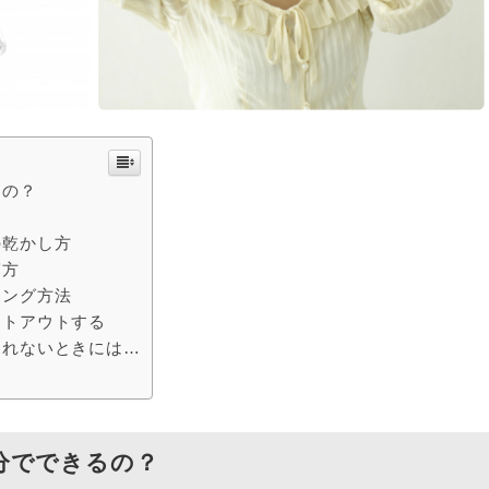
るの？
！
の乾かし方
寝方
リング方法
ットアウトする
きれないときには…
分でできるの？