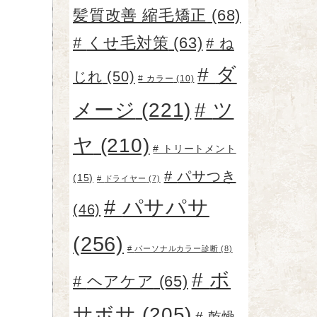
髪質改善 縮毛矯正
(68)
くせ毛対策
(63)
ね
ダ
じれ
(50)
カラー
(10)
メージ
(221)
ツ
ヤ
(210)
トリートメント
パサつき
(15)
ドライヤー
(7)
パサパサ
(46)
(256)
パーソナルカラー診断
(8)
ボ
ヘアケア
(65)
サボサ
(205)
乾燥