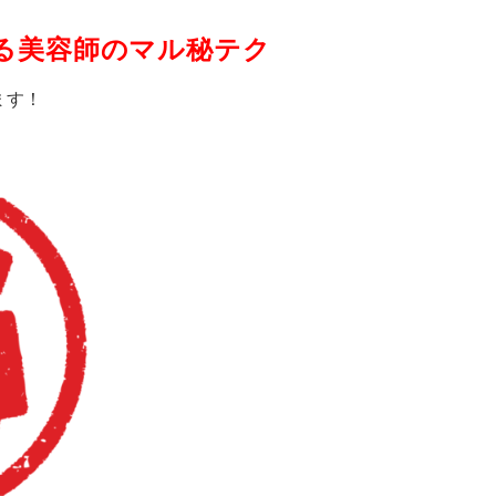
る美容師のマル秘テク
ます！